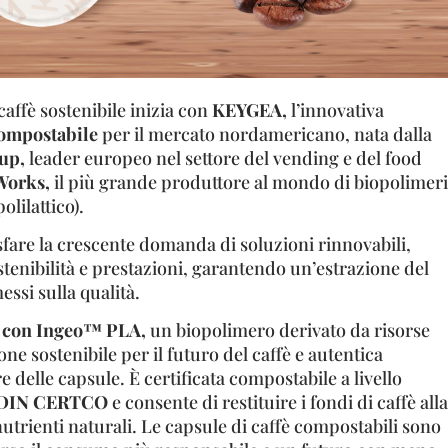
caffè sostenibile inizia con
KEYGEA,
l’innovativa
ompostabile
per il mercato nordamericano, nata dalla
up,
leader europeo nel settore del vending e del food
Works,
il più grande produttore al mondo di biopolimeri
olilattico).
fare la crescente domanda di soluzioni rinnovabili,
nibilità e prestazioni, garantendo un’estrazione del
ssi sulla qualità.
a con Ingeo™ PLA,
un biopolimero derivato da risorse
ne sostenibile per il futuro del caffè e autentica
e delle capsule. È certificata compostabile a livello
DIN CERTCO
e consente di restituire i fondi di caffè alla
utrienti naturali. Le capsule di caffè compostabili sono