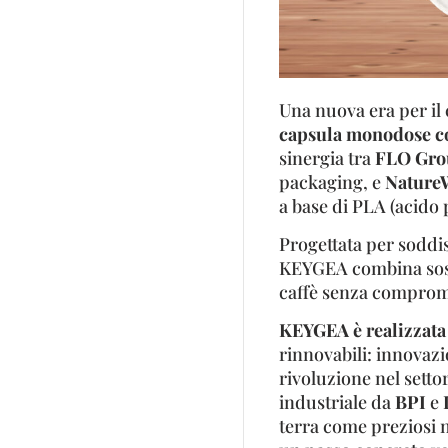
Una nuova era per il 
capsula monodose c
sinergia tra
FLO Gro
packaging, e
Nature
a base di PLA (acido p
Progettata per soddis
KEYGEA combina soste
caffè senza comprome
KEYGEA è realizzat
rinnovabili: innovazio
rivoluzione nel settor
industriale da
BPI
e
terra come preziosi n