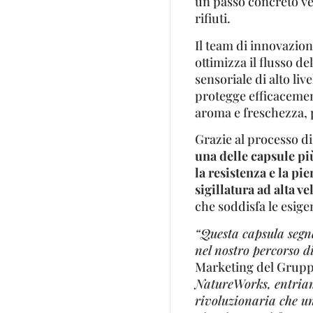
un passo concreto ve
rifiuti.
Il team di innovazio
ottimizza il flusso d
sensoriale di alto li
protegge efficacemen
aroma e freschezza, p
Grazie al processo d
una delle capsule pi
la resistenza e la pi
sigillatura ad alta ve
che soddisfa le esigen
“Questa capsula segna
nel nostro percorso 
Marketing del Grup
NatureWorks, entria
rivoluzionaria che un