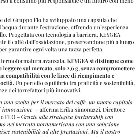
rso il consumo più responsabile e un futuro con meno
ne del Gruppo Flo ha sviluppato una capsula che
ell’acqua durante l’estrazione, offrendo un’esperienza
vello. Progettata con tecnologia a barriera, KEYGEA
te il caffè dall’ossidazione, preservandone più a lungo
er garantire ogni volta una tazza perfetta.
i termoformatura avanzata,
KEYGEA si distingue come
ù leggere sul mercato, solo 2,6 g, senza compromettere
ena compatibilità con le linee di riempimento e
locità.
Un perfetto equilibrio tra praticità e sostenibilità,
ze dei torrefattori più innovativi.
 una svolta per il mercato del caffè, un nuovo capitolo
di innovazione
– afferma Erika Simonazzi, Direttore
po FLO – G
razie alla strategica partnership con
mo nel mercato nordamericano con una soluzione
isce sostenibilità ad alte prestazioni. Ma il nostro