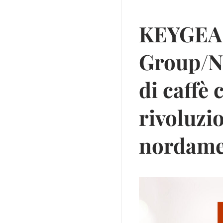
KEYGEA 
Group/Na
di caffè
rivoluzi
nordame