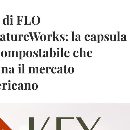
di FLO
tureWorks: la capsula
 compostabile che
ona il mercato
ricano