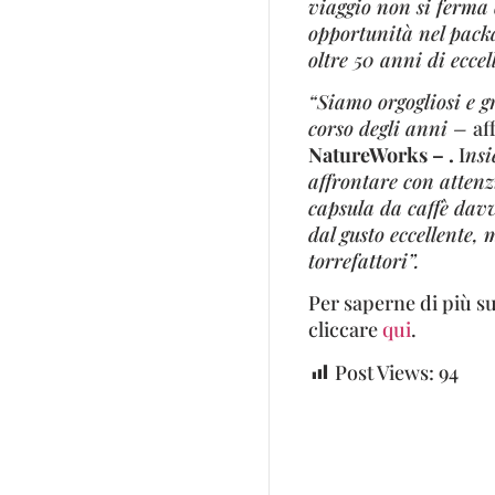
viaggio non si ferma 
opportunità nel packa
oltre 50 anni di ecce
“Siamo orgogliosi e g
corso degli anni –
af
NatureWorks – .
I
nsi
affrontare con attenz
capsula da caffè davv
dal gusto eccellente,
torrefattori”.
Per saperne di più s
cliccare
qui
.
Post Views:
94