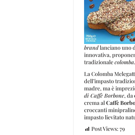
brand
lanciano uno de
innovativa, proponen
tradizionale
colomba
La Colomba Melegatti
dell’impasto tradizion
madre, ma è imprezio
di Caffè Borbone
, da
crema al
Caffè Borb
croccanti minipraline 
impasto lievitato nat
Post Views:
79