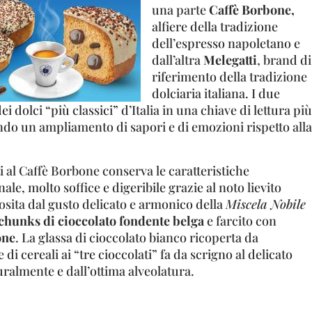
una parte
Caffè Borbone,
alfiere della tradizione
dell’espresso napoletano e
dall’altra
Melegatti
, brand di
riferimento della tradizione
dolciaria italiana. I due
i dolci “più classici” d’Italia in una chiave di lettura più
do un ampliamento di sapori e di emozioni rispetto alla
.
 al Caffè Borbone conserva le caratteristiche
ale, molto soffice e digeribile grazie al noto lievito
sita dal gusto delicato e armonico della
Miscela Nobile
chunks di cioccolato fondente belga
e farcito con
one
. La glassa di cioccolato bianco ricoperta da
di cereali ai “tre cioccolati” fa da scrigno al delicato
uralmente e dall’ottima alveolatura.