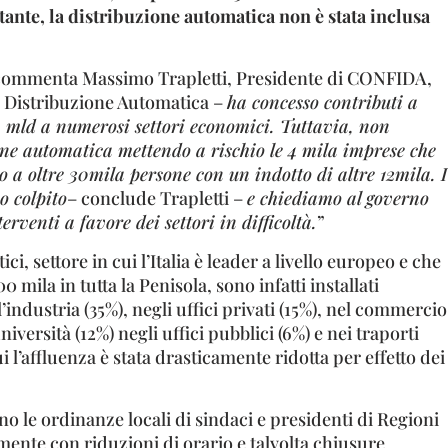
tante, la distribuzione automatica non è stata inclusa
commenta Massimo Trapletti, Presidente di CONFIDA,
a Distribuzione Automatica –
ha concesso contributi a
4 mld a numerosi settori economici. Tuttavia, non
one automatica mettendo a rischio le 4 mila imprese che
o a oltre 30mila persone con un indotto di altre 12mila. I
 colpito
– conclude Trapletti –
e chiediamo al governo
terventi a favore dei settori in difficoltà.
”
ci, settore in cui l’Italia è leader a livello europeo e che
0 mila in tutta la Penisola, sono infatti installati
industria (35%), negli uffici privati (15%), nel commercio
niversità (12%) negli uffici pubblici (6%) e nei traporti
cui l’affluenza è stata drasticamente ridotta per effetto dei
o le ordinanze locali di sindaci e presidenti di Regioni
ente con riduzioni di orario e talvolta chiusure