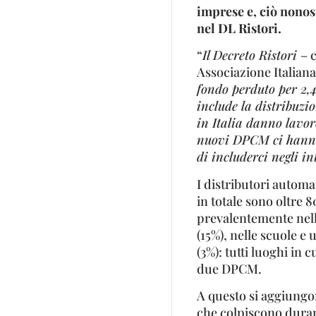
imprese e, ciò nonos
nel DL Ristori.
“
Il Decreto Ristori
– 
Associazione Italian
fondo perduto per 2,
include la distribuzi
in Italia danno lavor
nuovi DPCM ci hanno
di includerci negli in
I distributori automati
in totale sono oltre 80
prevalentemente nell’
(15%), nelle scuole e u
(3%): tutti luoghi in 
due DPCM.
A questo si aggiungon
che colpiscono duram