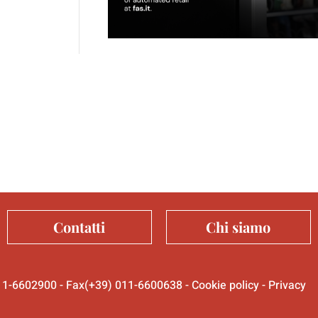
Contatti
Chi siamo
 011-6602900 - Fax(+39) 011-6600638 -
Cookie policy
-
Privacy