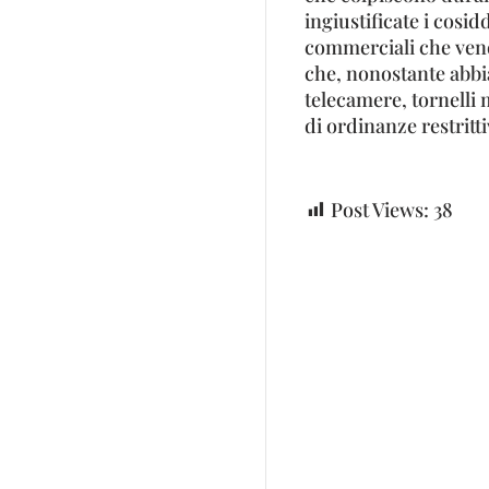
ingiustificate i cosid
commerciali che vend
che, nonostante abbia
telecamere, tornelli
di ordinanze restritt
Post Views:
38