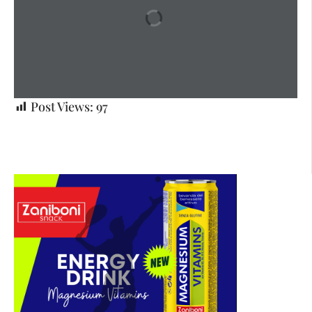
Post Views:
97