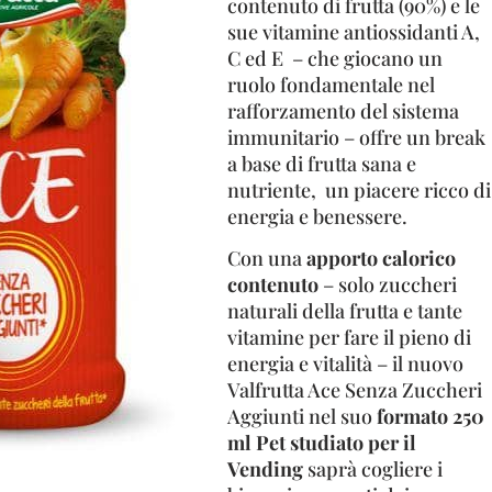
contenuto di frutta (90%) e le
sue vitamine antiossidanti A,
C ed E – che giocano un
ruolo fondamentale nel
rafforzamento del sistema
immunitario – offre un break
a base di frutta sana e
nutriente, un piacere ricco di
energia e benessere.
Con una
apporto calorico
contenuto
– solo zuccheri
naturali della frutta e tante
vitamine per fare il pieno di
energia e vitalità – il nuovo
Valfrutta Ace Senza Zuccheri
Aggiunti nel suo
formato 250
ml Pet studiato per il
Vending
saprà cogliere i