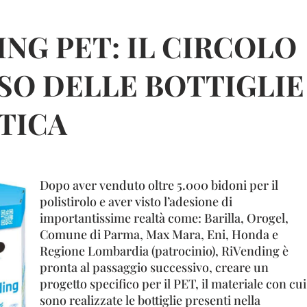
NG PET: IL CIRCOLO
SO DELLE BOTTIGLIE
STICA
Dopo aver venduto oltre 5.000 bidoni per il
polistirolo e aver visto l’adesione di
importantissime realtà come: Barilla, Orogel,
Comune di Parma, Max Mara, Eni, Honda e
Regione Lombardia (patrocinio), RiVending è
pronta al passaggio successivo, creare un
progetto specifico per il PET, il materiale con cui
sono realizzate le bottiglie presenti nella