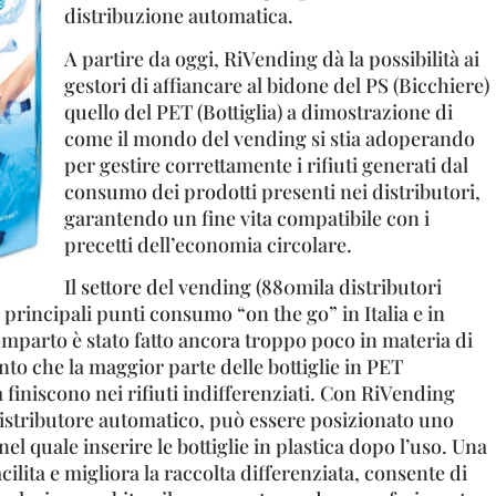
distribuzione automatica.
A partire da oggi, RiVending dà la possibilità ai
gestori di affiancare al bidone del PS (Bicchiere)
quello del PET (Bottiglia) a dimostrazione di
come il mondo del vending si stia adoperando
per gestire correttamente i rifiuti generati dal
consumo dei prodotti presenti nei distributori,
garantendo un fine vita compatibile con i
precetti dell’economia circolare.
Il settore del vending (880mila distributori
 principali punti consumo “on the go” in Italia e in
mparto è stato fatto ancora troppo poco in materia di
anto che la maggior parte delle bottiglie in PET
finiscono nei rifiuti indifferenziati. Con RiVending
distributore automatico, può essere posizionato uno
el quale inserire le bottiglie in plastica dopo l’uso. Una
ilita e migliora la raccolta differenziata, consente di