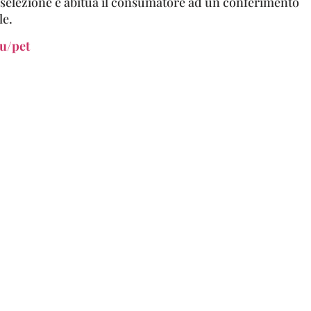
i selezione e abitua il consumatore ad un conferimento
le.
u/pet