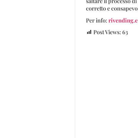
saltare il processo d
corretto e consapevo
Per info:
rivending.e
Post Views:
63