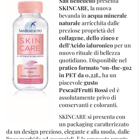
San Benedetto
presenta
SKINCARE,
la nuova
bevanda in
acqua minerale
naturale
arricchita dalle
preziose proprietà del
collagene, dello zinco e
dell’Acido ialuronico
per un
nuovo rituale di bellezza
quotidiano. Disponibile nel
pratico formato “on-the-go2
in PET da 0,22L,
ha un
piacevole
gusto
Pesca&Frutti Rossi
ed è
assolutamente privo di
conservanti e coloranti.
SKINCARE si presenta con
un packaging caratterizzato
da un design prezioso, elegante e alla moda, dalle