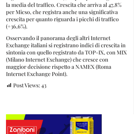
la media del traffico. Crescita che arriva al 47,8%
per Micso, che registra anche una significativa
crescita per quanto riguarda i picchi di traffico
(+36,6%).
Osservando il panorama degli altri Internet
Exchange italiani si registrano indici di crescita in
sintonia con quello registrato da TOP-IX, con MIX
(Milano Internet Exchange) che cresce con
maggior decisione rispetto a NAMEX (Roma
Internet Exchange Point).
Post Views:
43