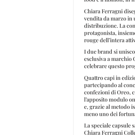
Chiara Ferragni dise
vendita da marzo in u
distribuzione. La con
protagonista, insieme 
rouge dell’intera atti
I due brand si unisc
esclusiva a marchio 
celebrare questo pro
Quattro capi in edizi
partecipando al conco
confezioni di Oreo, c
l’apposito modulo on-l
e, grazie al metodo i
meno uno dei fortunat
La speciale capsule s
Chiara Ferragni Colle