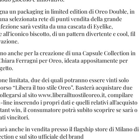
gna un packaging in limited edition di Oreo Double, in
na selezionata rete di punti vendita della grande
fezione sarà vestita da una cascata di Eyelike,
all’iconico biscotto, di un pattern divertente e cool, fil
vazione.
ono anche per la creazione di una Capsule Collection in
Chiara Ferragni per Oreo, ideata appositamente per
getto.
one limitata, due dei quali potranno essere vinti solo
rso “Libera il tuo stile Oreo”. Basterà acquistare due
ollegarsi al sito www.liberailtuostileoreo.it, compilare
ine inserendo i propri dati e quelli relativi all’acquisto
stant win, il consumatore potrà subito scoprire se sarà o
i vincitori.
arà anche in vendita presso il flagship store di Milano di
ction e sul sito ufficiale del brand