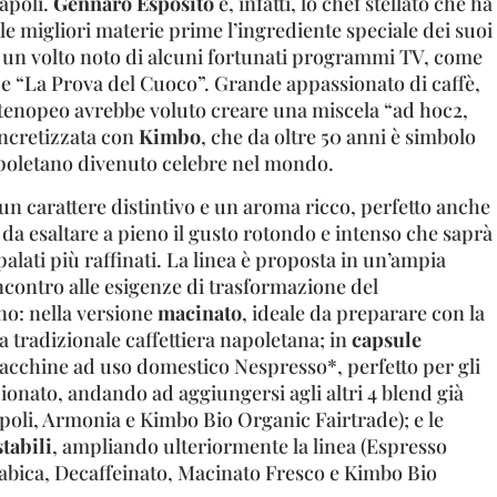
Napoli.
Gennaro Esposito
è, infatti, lo chef stellato che ha
lle migliori materie prime l’ingrediente speciale dei suoi
re un volto noto di alcuni fortunati programmi TV, come
e “La Prova del Cuoco”. Grande appassionato di caffè,
tenopeo avrebbe voluto creare una miscela “ad hoc2,
oncretizzata con
Kimbo
, che da oltre 50 anni è simbolo
apoletano divenuto celebre nel mondo.
n carattere distintivo e un aroma ricco, perfetto anche
da esaltare a pieno il gusto rotondo e intenso che saprà
palati più raffinati. La linea è proposta in un’ampia
ontro alle esigenze di trasformazione del
: nella versione
macinato
, ideale da preparare con la
 tradizionale caffettiera napoletana; in
capsule
acchine ad uso domestico Nespresso*, perfetto per gli
ionato, andando ad aggiungersi agli altri 4 blend già
apoli, Armonia e Kimbo Bio Organic Fairtrade); e le
tabili
, ampliando ulteriormente la linea (Espresso
bica, Decaffeinato, Macinato Fresco e Kimbo Bio