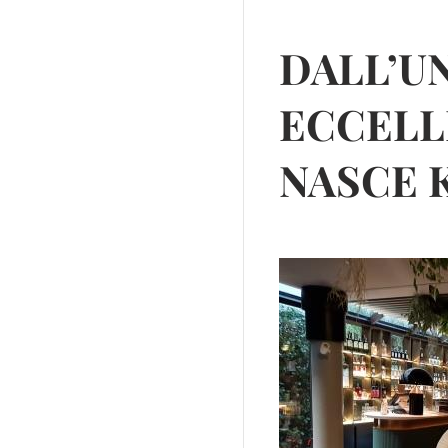
DALL’U
ECCELL
NASCE K