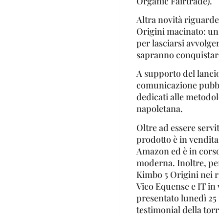
Organic Fairtrade).
Altra novità riguard
Origini macinato: un
per lasciarsi avvolge
sapranno conquistare 
A supporto del lancio
comunicazione pubblic
dedicati alle metodol
napoletana.
Oltre ad essere servi
prodotto è in vendita
Amazon ed è in corso 
moderna. Inoltre, per
Kimbo 5 Origini nei r
Vico Equense e IT in 
presentato lunedì 25 
testimonial della to