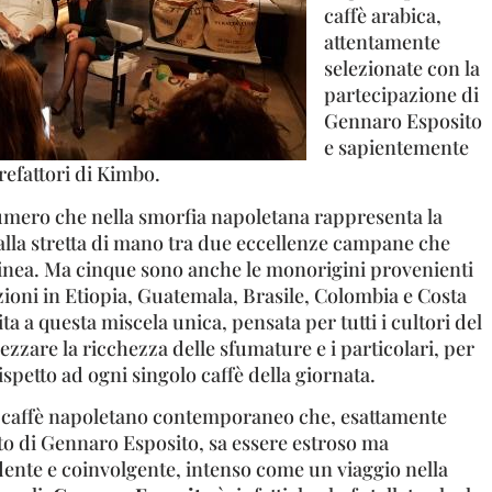
caffè arabica,
attentamente
selezionate con la
partecipazione di
Gennaro Esposito
e sapientemente
refattori di Kimbo.
 numero che nella smorfia napoletana rappresenta la
lla stretta di mano tra due eccellenze campane che
inea. Ma cinque sono anche le monorigini provenienti
azioni in Etiopia, Guatemala, Brasile, Colombia e Costa
ita a questa miscela unica, pensata per tutti i cultori del
rezzare la ricchezza delle sfumature e i particolari, per
ispetto ad ogni singolo caffè della giornata.
n caffè napoletano contemporaneo che, esattamente
to di Gennaro Esposito, sa essere estroso ma
dente e coinvolgente, intenso come un viaggio nella