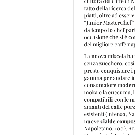
cultura del caffè di 
fatto della ricerca de
piatti, oltre ad esse
“Junior MasterChef” 
da tempo lo chef par
occasione che si è c
del migliore caffè n
La nuova miscela ha u
senza zucchero, così 
presto conquistare i 
gamma per andare inc
consumatore moderno
moka e la cuccuma, la
compatibili
con le m
amanti del caffè porz
esistenti (Intenso, N
nuove
cialde compos
Napoletano, 100% Ara