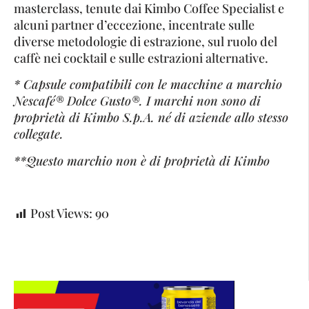
masterclass, tenute dai Kimbo Coffee Specialist e
alcuni partner d’eccezione, incentrate sulle
diverse metodologie di estrazione, sul ruolo del
caffè nei cocktail e sulle estrazioni alternative.
* Capsule compatibili con le macchine a marchio
Nescafé® Dolce Gusto®. I marchi non sono di
proprietà di Kimbo S.p.A. né di aziende allo stesso
collegate.
**Questo marchio non è di proprietà di Kimbo
Post Views:
90