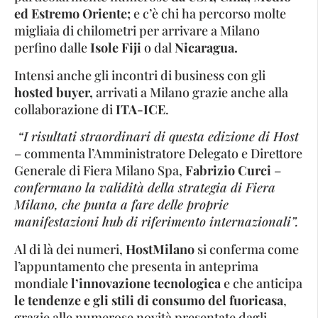
ed Estremo Oriente;
e c’è chi ha percorso molte
migliaia di chilometri per arrivare a Milano
perfino dalle
Isole Fiji
o dal
Nicaragua.
Intensi anche gli incontri di business con gli
hosted buyer,
arrivati a Milano grazie anche alla
collaborazione di
ITA-ICE
.
“I risultati straordinari di questa edizione di Host
– commenta l’Amministratore Delegato e Direttore
Generale di Fiera Milano Spa,
Fabrizio Curci
–
confermano la validità della strategia di Fiera
Milano, che punta a fare delle proprie
manifestazioni hub di riferimento internazionali”.
Al di là dei numeri,
HostMilano
si conferma come
l’appuntamento che presenta in anteprima
mondiale
l’innovazione tecnologica
e che anticipa
le tendenze e gli stili di consumo del fuoricasa
,
grazie alle numerose novità presentate dagli