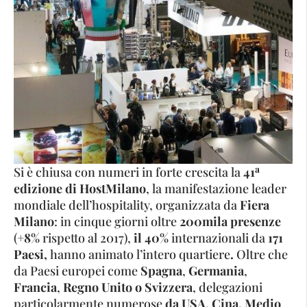
a
Si è chiusa con numeri in forte crescita la
41
edizione di
HostMilano
, la manifestazione leader
mondiale dell’hospitality, organizzata da
Fiera
Milano
: in cinque giorni oltre
200mila presenze
(
+8%
rispetto al 2017),
il 40%
internazionali da
171
Paesi,
hanno animato l’intero quartiere
.
Oltre che
da Paesi europei come
Spagna
,
Germania
,
Francia
,
Regno Unito o Svizzera
, delegazioni
particolarmente numerose
da USA, Cina, Medio