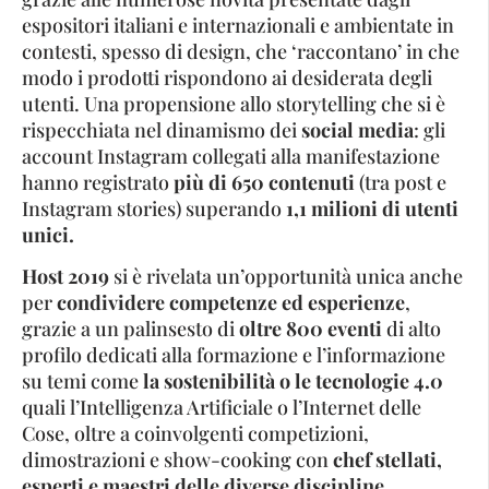
espositori italiani e internazionali e ambientate in
contesti, spesso di design, che ‘raccontano’ in che
modo i prodotti rispondono ai desiderata degli
utenti. Una propensione allo storytelling che si è
rispecchiata nel dinamismo dei
social media
: gli
account Instagram collegati alla manifestazione
hanno registrato
più di 650 contenuti
(tra post e
Instagram stories) superando
1,1 milioni di utenti
unici.
Host 2019
si è rivelata un’opportunità unica anche
per
condividere competenze ed esperienze
,
grazie a un palinsesto di
oltre 800 eventi
di alto
profilo dedicati alla formazione e l’informazione
su temi come
la sostenibilità o le tecnologie 4.0
quali l’Intelligenza Artificiale o l’Internet delle
Cose, oltre a coinvolgenti competizioni,
dimostrazioni e show-cooking con
chef stellati,
esperti e maestri delle diverse discipline
.