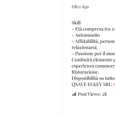
Elkey logo
Skill
– Età compresa tra 25
– Automunito
– Affidabilità, person
relazionarsi;
– Passione per il mo
Costituirà elemento 
esperienza commercial
Ristorazione.
Disponibilità su tutto
QSAVE ELKEY SRL:
Post Views:
28