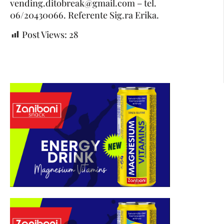
vending.ditobreak@gmail.com – tel.
06/20430066. Referente Sig.ra Erika.
Post Views:
28