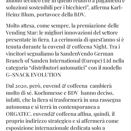
ambito tecnico che in quello relativo a pagamenti e
soluzioni sostenibili per i bicchieri”, afferma Karl-
Heinz Blum, portavoce della BDV.
Molto attesa, come sempre, la premiazione delle
Vending Star: le migliori innovazioni del settore
presentate in fiera. La cerimonia di quest’anno si è
tenuta durante la euvend & coffeena Night. Tra i
vincitori segnaliamo la SandenVendo German
Branch of Sanden International (Europe) Ltd nella
categoria “distributori automatici” con il modello
G-SNACK EVOLUTION
Dal 2020, però, euvend & coffeena cambierà
molto di sé. Koelnmesse e BDV hanno deciso,
infatti, che la fiera si trasformerà in una rassegna
autonoma e si terrà in contemporanea a
ORGATEC. euvend& coffeena affina, quindi, il
proprio indirizzo strategico e si affermerà come
esposizione internazionale dedicata solo a