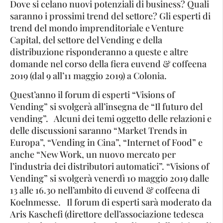
Dove si celano nuovi potenziali di business? Quali
saranno i prossimi trend del settore? Gli esperti di
trend del mondo imprenditoriale e Venture
Capital, del settore del Vending e della
distribuzione risponderanno a queste e altre
domande nel corso della fiera euvend & coffeena
2019 (dal 9 all’11 maggio 2019) a Colonia.
Quest’anno il forum di esperti “Visions of
Vending” si svolgerà all’insegna de “Il futuro del
vending”. Alcuni dei temi oggetto delle relazioni e
delle discussioni saranno “Market Trends in
Europa”, “Vending in Cina”, “Internet of Food” e
anche “New Work, un nuovo mercato per
l’industria dei distributori automatici”. “Visions of
Vending” si svolgerà venerdì 10 maggio 2019 dalle
13 alle 16.30 nell’ambito di euvend & coffeena di
Koelnmesse. Il forum di esperti sarà moderato da
Aris Kaschefi (direttore dell’associazione tedesca