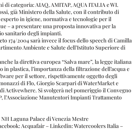
oni di categoria: AIAQ, AMITAP, AQUA ITALIA e WI.
ssi, già Ministero della Salute, con il contributo di
esperto in igiene, normativa e tecnologie per il
que – a presentare una proposta innovativa per la
io sanitario degli impianti.
eto 174/2004 sarà invece il focus dello speech di Camilla
rtimento Ambiente e Salute dell’Istituto Superiore di
anche la direttiva europea “Salva mare”, la legge italiana
 in plastica, l’importanza della filtrazione dell’acqua e
ftware per il settore, rispettivamente oggetto degli
imonazzi di Flo, Giorgio Scarpari di WaterMarket e
di Activewhere. Si svolgerà nel pomeriggio il Convegno
 l’Associazione Manutentori Impianti Trattamento
l NH Laguna Palace di Venezia Mestre
acebook: Acquafair – Linkedin: Watercoolers Italia –