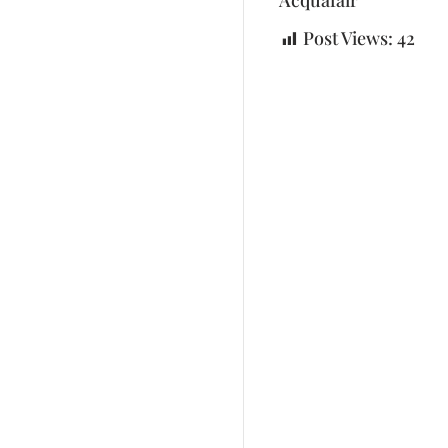
Post Views:
42