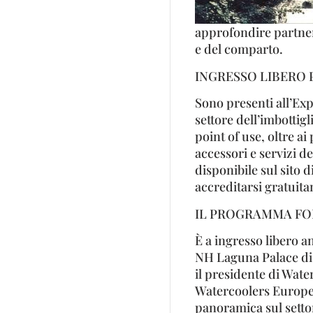
approfondire partners
e del comparto.
INGRESSO LIBERO P
Sono presenti all’Exp
settore dell’imbottig
point of use, oltre ai
accessori e servizi de
disponibile sul sito 
accreditarsi gratuita
IL PROGRAMMA F
È a ingresso libero a
NH Laguna Palace di V
il presidente di Water
Watercoolers Europe, 
panoramica sul setto