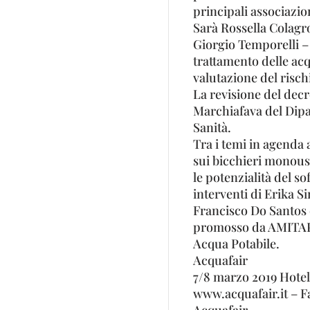
principali associazi
Sarà Rossella Colagro
Giorgio Temporelli – 
trattamento delle ac
valutazione del risch
La revisione del decr
Marchiafava del Dipa
Sanità.
Tra i temi in agenda 
sui bicchieri monouso
le potenzialità del so
interventi di Erika S
Francisco Do Santos 
promosso da AMITAP,
Acqua Potabile.
Acquafair
7/8 marzo 2019 Hote
www.acquafair.it – F
Acquafair