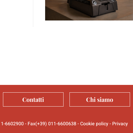
Contatti
Chi siamo
 011-6602900 - Fax(+39) 011-6600638 -
Cookie policy
-
Privacy