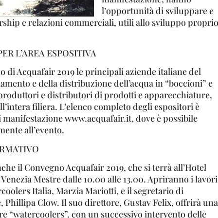
l’opportunità di sviluppare e
hip e relazioni commerciali, utili allo sviluppo propri
ER L’AREA ESPOSITIVA
o di Acquafair 2019 le principali aziende italiane del
liamento e della distribuzione dell’acqua in “boccioni” e
 produttori e distributori di prodotti e apparecchiature,
ll’intera filiera. L’elenco completo degli espositori è
di manifestazione www.acquafair.it, dove è possibile
mente all’evento.
ORMATIVO
nche il Convegno Acquafair 2019, che si terrà all’Hotel
enezia Mestre dalle 10.00 alle 13.00. Apriranno i lavori
coolers Italia, Marzia Mariotti, e il segretario di
Phillipa Clow. Il suo direttore, Gustav Felix, offrirà una
re “watercoolers”, con un successivo intervento delle