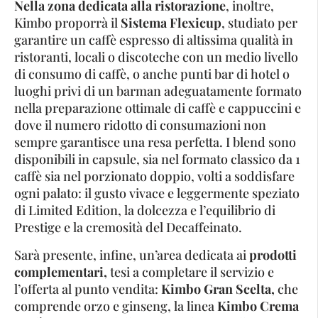
Nella zona dedicata alla ristorazione
, inoltre,
Kimbo proporrà il
Sistema Flexicup
, studiato per
garantire un caffè espresso di altissima qualità in
ristoranti, locali o discoteche con un medio livello
di consumo di caffè, o anche punti bar di hotel o
luoghi privi di un barman adeguatamente formato
nella preparazione ottimale di caffè e cappuccini e
dove il numero ridotto di consumazioni non
sempre garantisce una resa perfetta. I blend sono
disponibili in capsule, sia nel formato classico da 1
caffè sia nel porzionato doppio, volti a soddisfare
ogni palato: il gusto vivace e leggermente speziato
di Limited Edition, la dolcezza e l’equilibrio di
Prestige e la cremosità del Decaffeinato.
Sarà presente, infine, un’area dedicata ai
prodotti
complementari,
tesi a completare il servizio e
l’offerta al punto vendita:
Kimbo Gran Scelta,
che
comprende orzo e ginseng, la linea
Kimbo Crema