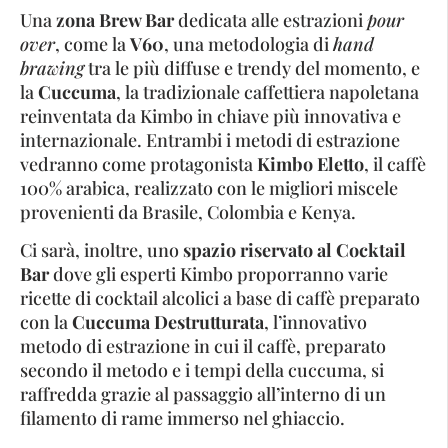
Una
zona Brew Bar
dedicata alle estrazioni
pour
over
, come la
V60
, una metodologia di
hand
brawing
tra le più diffuse e trendy del momento, e
la
Cuccuma
, la tradizionale caffettiera napoletana
reinventata da Kimbo in chiave più innovativa e
internazionale. Entrambi i metodi di estrazione
vedranno come protagonista
Kimbo Eletto
, il caffè
100% arabica, realizzato con le migliori miscele
provenienti da Brasile, Colombia e Kenya.
Ci sarà, inoltre, uno
spazio riservato al Cocktail
Bar
dove gli esperti Kimbo proporranno varie
ricette di cocktail alcolici a base di caffè preparato
con la
Cuccuma Destrutturata
, l’innovativo
metodo di estrazione in cui il caffè, preparato
secondo il metodo e i tempi della cuccuma, si
raffredda grazie al passaggio all’interno di un
filamento di rame immerso nel ghiaccio.