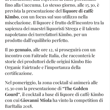
fino alla Cuccuma. Lo stesso giorno, alle 15.30, è
prevista la presentazione del
liquore di caffè
Kimbo
, con un focus sul suo utilizzo nella
miscelazione. Il liquore è frutto dell’incontro tra la
sapienza dei maestri liquoristi Strega e il talento
napoletano dei torrefattori Kimbo, per un
prodotto dall’equilibrio perfetto.
Il
20 gennaio,
alle ore 12, si proseguirà con un
incontro con Faitrade Italia, che racconterà le
storie dei produttori delle origini Kimbo Bio
Organic Fairtrade e l’importanza della
certificazione.
Nel pomeriggio, la zona cocktail si animerà alle
15.30 con la presentazione di
“The Golden
Gourd”
, il cocktail a base di liquore di caffè Kimbo
con cui
Giovanni Miola
ha vinto la competition di
BarItalia 2018.