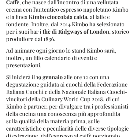
Caffè
, che nasce dall’incontro di una vellutata
crema con l’autentico espresso napoletano Kimbo
e la linea
Kimbo cioccolata calda
, al latte e
fondente. Inoltre, dal 2014 Kimbo ha selezionato
per i suoi bar i
thè di Ridgways of London
, storico
produttore dal 1836.
Ad animare ogni giorno lo stand Kimbo sarà,
inoltre, un fitto calendario di eventi e
presentazioni.
Si inizierà il
19 gennaio
alle ore 12 con una
degustazione guidata ai cuochi della Federazione
Italiana Cuochi e della Nazionale Italiana Cuochi-
vincitori della Culinary World Cup 2018, di cui
Kimbo è partner, per divulgare tra i professionisti
della cucina una conoscenza più approfondita
sulla qualità della materia prima, sulle
caratteristiche e peculiarità delle diverse tipologie
di estrazione, dall’espresso al caffè porzionato