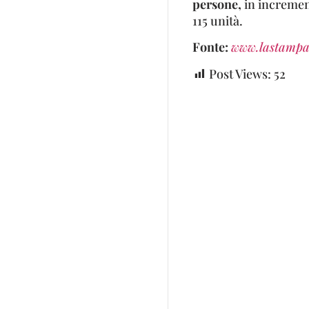
persone,
in incremen
115 unità.
Fonte:
www.lastampa
Post Views:
52