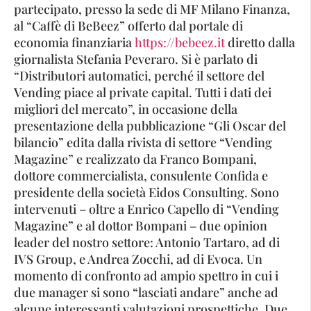
partecipato, presso la sede di MF Milano Finanza,
al “Caffè di BeBeez” offerto dal portale di
economia finanziaria
https://bebeez.it
diretto dalla
giornalista Stefania Peveraro. Si è parlato di
“Distributori automatici, perché il settore del
Vending piace al private capital. Tutti i dati dei
migliori del mercato”, in occasione della
presentazione della pubblicazione “Gli Oscar del
bilancio” edita dalla rivista di settore “Vending
Magazine” e realizzato da Franco Bompani,
dottore commercialista, consulente Confida e
presidente della società Eidos Consulting. Sono
intervenuti – oltre a Enrico Capello di “Vending
Magazine” e al dottor Bompani – due opinion
leader del nostro settore: Antonio Tartaro, ad di
IVS Group, e Andrea Zocchi, ad di Evoca. Un
momento di confronto ad ampio spettro in cui i
due manager si sono “lasciati andare” anche ad
alcune interessanti valutazioni prospettiche. Due