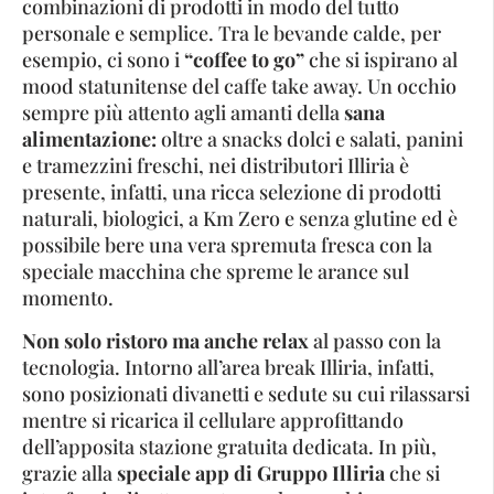
combinazioni di prodotti in modo del tutto
personale e semplice. Tra le bevande calde, per
esempio, ci sono i
“coffee to go”
che si ispirano al
mood statunitense del caffe take away. Un occhio
sempre più attento agli amanti della
sana
alimentazione:
oltre a snacks dolci e salati, panini
e tramezzini freschi, nei distributori Illiria è
presente, infatti, una ricca selezione di prodotti
naturali, biologici, a Km Zero e senza glutine ed è
possibile bere una vera spremuta fresca con la
speciale macchina che spreme le arance sul
momento.
Non solo ristoro ma anche relax
al passo con la
tecnologia. Intorno all’area break Illiria, infatti,
sono posizionati divanetti e sedute su cui rilassarsi
mentre si ricarica il cellulare approfittando
dell’apposita stazione gratuita dedicata. In più,
grazie alla
speciale app di Gruppo Illiria
che si