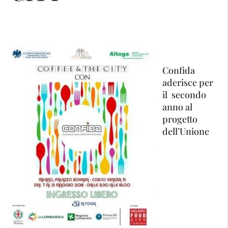
Confida
aderisce per
il secondo
anno al
progetto
dell’Unione