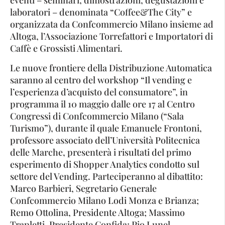
eventi – seminari, dimostrazioni, degustazioni e
laboratori – denominata “Coffee&The City” e
organizzata da Confcommercio Milano insieme ad
Altoga, l’Associazione Torrefattori e Importatori di
Caffè e Grossisti Alimentari.
Le nuove frontiere della Distribuzione Automatica
saranno al centro del workshop “Il vending e
l’esperienza d’acquisto del consumatore”, in
programma il 10 maggio dalle ore 17 al Centro
Congressi di Confcommercio Milano (“Sala
Turismo”), durante il quale Emanuele Frontoni,
professore associato dell’Università Politecnica
delle Marche, presenterà i risultati del primo
esperimento di Shopper Analytics condotto sul
settore del Vending. Parteciperanno al dibattito:
Marco Barbieri, Segretario Generale
Confcommercio Milano Lodi Monza e Brianza;
Remo Ottolina, Presidente Altoga; Massimo
Trapletti, Presidente Confida; Pio Lunel,