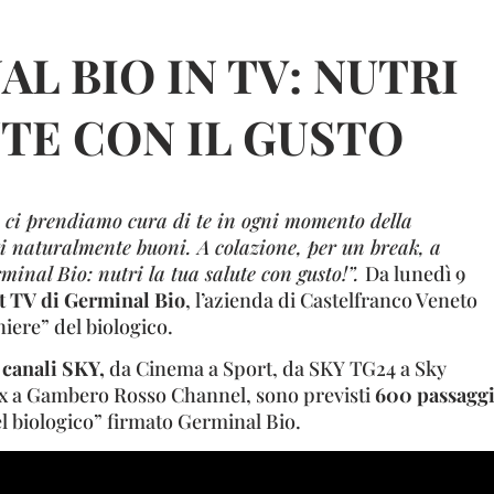
L BIO IN TV: NUTRI
UTE CON IL GUSTO
 ci prendiamo cura di te in ogni momento della
i naturalmente buoni. A colazione, per un break, a
inal Bio: nutri la tua salute con gusto!”.
Da lunedì 9
t TV di Germinal Bio
, l’azienda di Castelfranco Veneto
niere” del biologico.
i
canali SKY,
da Cinema a Sport, da SKY TG24 a Sky
Fox a Gambero Rosso Channel, sono previsti
600 passagg
l biologico” firmato Germinal Bio.