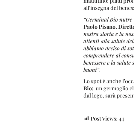
mattutino; piatti pron
all’insegna del benes
“Germinal Bio nutre 
Paolo Pisano, Diret
nostra storia e la nos
attenti alla salute d
abbiamo deciso di sot
comprendere al consu
benessere e la salute 
buoni”.
Lo spot è anche l’occ
Bio:
un germoglio che
dal logo, sarà presen
Post Views:
44