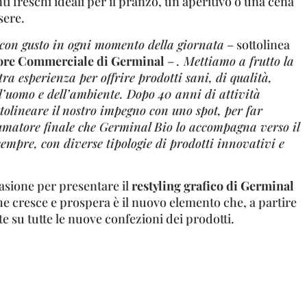
ti freschi ideali per il pranzo, un aperitivo o una cena
sere.
con gusto in ogni momento della giornata
– sottolinea
tore Commerciale di Germinal
–
. Mettiamo a frutto la
tra esperienza per offrire prodotti sani, di qualità,
ell’uomo e dell’ambiente. Dopo 40 anni di attività
tolineare il nostro impegno con uno spot, per far
matore finale che Germinal Bio lo accompagna verso il
sempre, con diverse tipologie di prodotti innovativi e
asione per presentare il
restyling grafico di Germinal
 cresce e prospera è il nuovo elemento che, a partire
te su tutte le nuove confezioni dei prodotti.