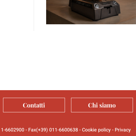
Contatti
Chi siamo
 011-6602900 - Fax(+39) 011-6600638 -
Cookie policy
-
Privacy