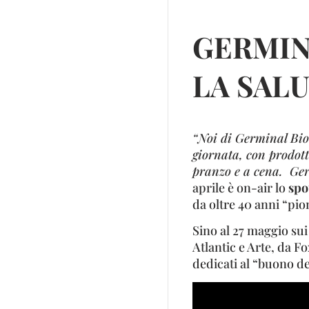
GERMINA
LA SAL
“Noi di Germinal Bio
giornata, con prodott
pranzo e a cena. Germ
aprile è on-air lo
spo
da oltre 40 anni “pio
Sino al 27 maggio su
Atlantic e Arte, da 
dedicati al “buono de