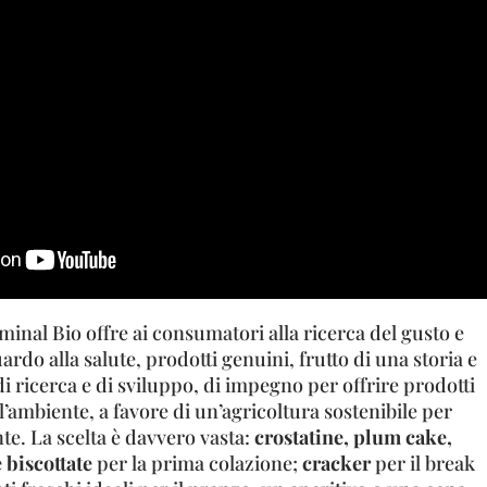
rminal Bio offre ai consumatori alla ricerca del gusto e
ardo alla salute, prodotti genuini, frutto di una storia e
di ricerca e di sviluppo, di impegno per offrire prodotti
ll’ambiente, a favore di un’agricoltura sostenibile per
te. La scelta è davvero vasta:
crostatine, plum cake,
te biscottate
per la prima colazione;
cracker
per il break