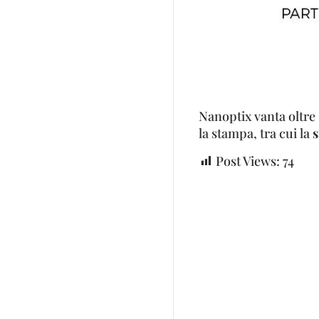
Nanoptix vanta oltre 
la stampa, tra cui la
Post Views:
74