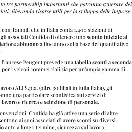
ato tre partnership importanti che potranno generare dei
iati, liberando risorse utili per lo sviluppo delle imprese
a con Tamoil, che in Italia conta 1.400 stazioni di
agli associati Confida di ottenere uno
sconto iniziale al
lteriore abbuono
a fine anno sulla base del quantitativo
.
a francese Peugeot prevede una
tabella sconti a seconda
a per i veicoli commerciali sia per un’ampia gamma di
voro ALI S.p.a. (oltre 30 filiali in tutta Italia), gli
anno una particolare scontistica sui servizi di
lavoro e ricerca e selezione di personale.
onvenzioni, Confida ha già attive una serie di altre
ntono ai suoi associati di avere sconti su diversi
gio auto a lungo termine, sicurezza sul lavoro,