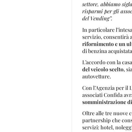
settore, abbiamo sigl
risparmi per gli assoc
del Vending”.
In particolare l’intes
servizio, consentirà 
rifornimento e un u
di benzina acquistata
L’accordo con la cas
del veicolo scelto,
si
autovetture.
Con l’Agenzia per il La
associati Confida avr
somministrazione di 
Oltre alle tre nuove c
partnership che conse
servizi: hotel, noleg