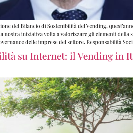
one del Bilancio di Sostenibilità del Vending, quest’anno 
 la nostra iniziativa volta a valorizzare gli elementi dell
overnance delle imprese del settore. Responsabilità Socia
ità su Internet: il Vending in I