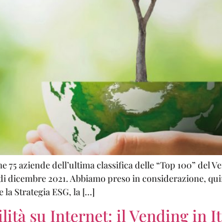
me 75 aziende dell’ultima classifica delle “Top 100” del 
di dicembre 2021. Abbiamo preso in considerazione, quin
 la Strategia ESG, la […]
ità su Internet: il Vending in I