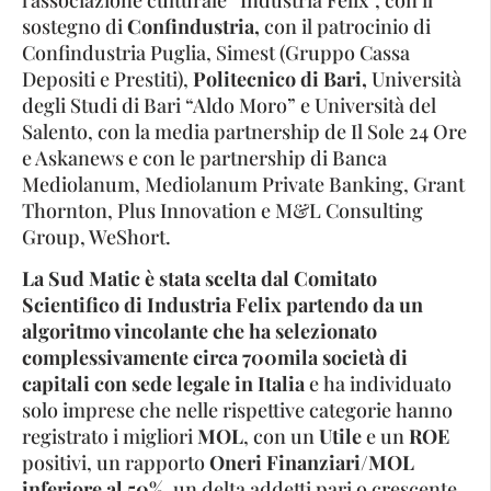
l’associazione culturale “Industria Felix”, con il
sostegno di
Confindustria,
con il patrocinio di
Confindustria Puglia, Simest (Gruppo Cassa
Depositi e Prestiti),
Politecnico di Bari,
Università
degli Studi di Bari “Aldo Moro” e Università del
Salento, con la media partnership de Il Sole 24 Ore
e Askanews e con le partnership di Banca
Mediolanum, Mediolanum Private Banking, Grant
Thornton, Plus Innovation e M&L Consulting
Group, WeShort.
La Sud Matic è stata scelta dal Comitato
Scientifico di Industria Felix partendo da un
algoritmo vincolante che ha selezionato
complessivamente circa 700mila società di
capitali con sede legale in Italia
e ha individuato
solo imprese che nelle rispettive categorie hanno
registrato i migliori
MOL
, con un
Utile
e un
ROE
positivi, un rapporto
Oneri Finanziari/MOL
inferiore al 50%,
un delta addetti pari o crescente