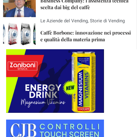
Business Company: l’assistenza tecnica
scelta dai big del caffè
Le Aziende del Vending
,
Storie di Vending
Caffè Borbone: innovazione nei processi
e qualità della materia prima