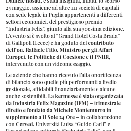
Daniele Rosati,
è stata insignita, infatti, lo scorso
25 maggio, assieme ad altre 111 società di capitali
con sede legale in Puglia appartenenti a differenti
settori economici, del prestigioso premio
“Industria Felix”, giunto alla sua 50esima edizione.
L’evento si è svolto al “Grand Hotel Costa Brada”
di Gallipoli (Lecce) e ha goduto del
contributo
dell’on. Raffaele Fitto, Ministro per gli Affari
Europei, le Politiche di Coesione e il PNRR,
intervenuto con un videomessaggio.
Le aziende che hanno ricevuto l’alta onorificenza
di bilancio sono quelle più performanti a livello
gestionale, affidabili finanziariamente e alcune
anche sostenibili.
La kermesse è stata organizzata
da Industria Felix Magazine (IFM) – trimestrale
diretto e fondato da Michele Montemurro in
supplemento a Il Sole 24 Ore –
in collaborazione
con
Cerved,
Università Luiss “Guido Carli” e