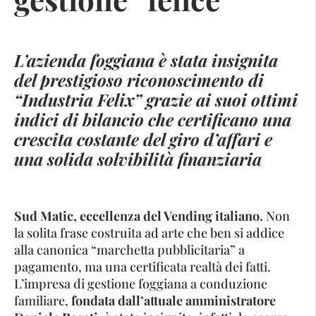
L’azienda foggiana è stata insignita
del prestigioso riconoscimento di
“Industria Felix” grazie ai suoi ottimi
indici di bilancio che certificano una
crescita costante del giro d’affari e
una solida solvibilità finanziaria
Sud Matic, eccellenza del Vending italiano.
Non
la solita frase costruita ad arte che ben si addice
alla canonica “marchetta pubblicitaria” a
pagamento, ma una certificata realtà dei fatti.
L’impresa di gestione foggiana a conduzione
familiare,
fondata dall’attuale amministratore