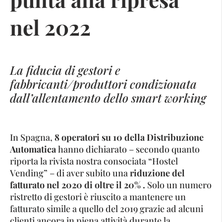
nel 2022
La fiducia di gestori e
fabbricanti/produttori condizionata
dall’allentamento dello smart working
In Spagna,
8 operatori su 10 della Distribuzione
Automatica
hanno dichiarato – secondo quanto
riporta la rivista nostra consociata “Hostel
Vending” – di aver subito una
riduzione del
fatturato nel 2020 di oltre il 20% .
Solo un numero
ristretto di gestori è riuscito a mantenere un
fatturato simile a quello del 2019 grazie ad alcuni
clienti ancora in piena attività durante la