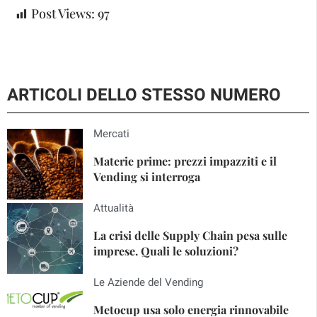
Post Views:
97
ARTICOLI DELLO STESSO NUMERO
Mercati
Materie prime: prezzi impazziti e il
Vending si interroga
Attualità
La crisi delle Supply Chain pesa sulle
imprese. Quali le soluzioni?
Le Aziende del Vending
Metocup usa solo energia rinnovabile