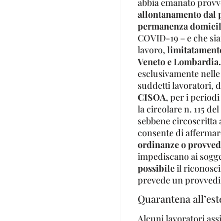
abbia emanato provv
allontanamento dal p
permanenza domicil
COVID-19 – e che sian
lavoro,
limitatamen
Veneto e Lombardia.
esclusivamente nelle 
suddetti lavoratori, 
CISOA
, per i period
la circolare n. 115 d
sebbene circoscritta
consente di affermare,
ordinanze o provved
impediscano ai sogget
possibile
il riconos
prevede un provvedi
Quarantena all’est
Alcuni lavoratori assic