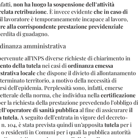
fatti,
non ha luogo la sospensione dell’attività
relata retribuzione
. È invece evidente
che in caso di
il lavoratore è temporaneamente incapace al lavoro,
ere alla corrispondente prestazione previdenziale
erdita di guadagno.
dinanza amministrativa
pervenute all’INPS diverse richieste di chiarimento in
ento della tutela
nei casi di
ordinanza emessa
strativa locale
che dispone il divieto di allontanamento
eterminato territorio, a motivo della necessità di
rsi dell’epidemia. Perplessità sono, infatti, emerse
letterale della norma, che individua nella
certificazione
per la richiesta della prestazione prevedendo l’obbligo d
ell’operatore di sanità pubblica
al fine di assicurare
il
 tutela.
A seguito dell’entrata in vigore del decreto-
 n. 104, è stata prevista quindi un’apposita
tutela
per i
i o residenti in Comuni per i quali la pubblica autorità