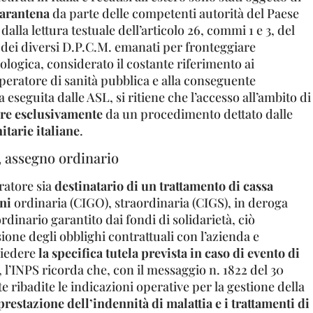
arantena
da parte delle competenti autorità del Paese
dalla lettura testuale dell’articolo 26, commi 1 e 3, del
e dei diversi D.P.C.M. emanati per fronteggiare
logica, considerato il costante riferimento ai
peratore di sanità pubblica e alla conseguente
 eseguita dalle ASL, si ritiene che l’accesso all’ambito di
re esclusivamente
da un procedimento dettato dalle
itarie italiane
.
 assegno ordinario
oratore sia
destinatario di un trattamento di cassa
ni
ordinaria (CIGO), straordinaria (CIGS), in deroga
rdinario garantito dai fondi di solidarietà, ciò
one degli obblighi contrattuali con l’azienda e
chiedere
la specifica tutela prevista in caso di evento di
, l’INPS ricorda che, con il messaggio n. 1822 del 30
e ribadite le indicazioni operative per la gestione della
restazione dell’indennità di malattia e i trattamenti di