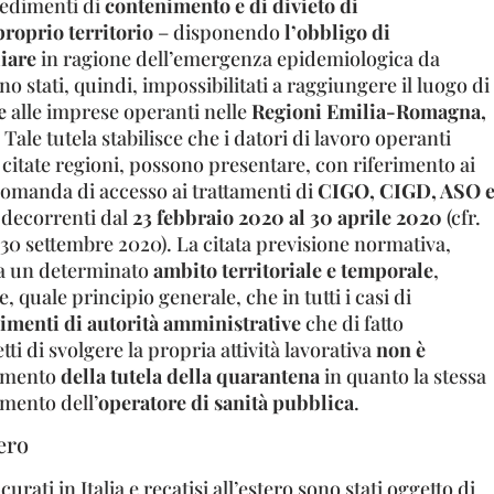
edimenti di
contenimento e di divieto di
roprio territorio
– disponendo
l’obbligo di
iare
in ragione dell’emergenza epidemiologica da
o stati, quindi, impossibilitati a raggiungere il luogo di
te
alle imprese operanti nelle
Regioni Emilia-Romagna,
Tale tutela stabilisce che i datori di lavoro operanti
citate regioni, possono presentare, con riferimento ai
domanda di accesso ai trattamenti di
CIGO, CIGD, ASO 
i decorrenti dal
23 febbraio 2020 al 30 aprile 2020
(cfr.
el 30 settembre 2020). La citata previsione normativa,
 a un determinato
ambito territoriale e temporale
,
 quale principio generale, che in tutti i casi di
imenti di autorità amministrative
che di fatto
ti di svolgere la propria attività lavorativa
non è
cimento
della tutela della quarantena
in quanto la stessa
mento dell’
operatore di sanità pubblica
.
ero
urati in Italia e recatisi all’estero sono stati oggetto di