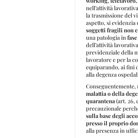
working, telelavoro,
nell’attività lavorati
la trasmissione del v
aspetto, si evidenzia
soggetti fragili
non c
una patologia in
fase
dell’attività lavorati
previdenziale della m
lavoratore e per la col
equiparando, ai fini d
alla degenza ospedal
Conseguentemente,
malattia o della dege
quarantena
(art. 26,
precauzionale perché
sulla base degli accor
presso il proprio do
alla presenza in uffic