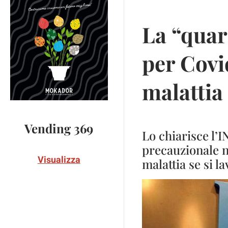
La “quar
per Covi
malattia
Vending 369
Lo chiarisce l’I
precauzionale no
Visualizza
malattia se si l