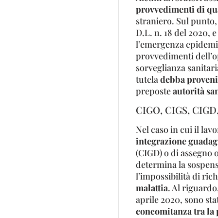
provvedimenti di qu
straniero. Sul punto, 
D.L. n. 18 del 2020, 
l’emergenza epidemio
provvedimenti dell’o
sorveglianza sanitaria
tutela
debba proveni
preposte
autorità san
CIGO, CIGS, CIGD,
Nel caso in cui il lav
integrazione guadag
(CIGD) o di assegno o
determina la sospensi
l’impossibilità di ri
malattia
. Al riguardo
aprile 2020, sono stat
concomitanza tra la p