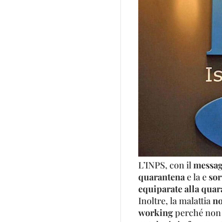
L’INPS, con il
messag
quarantena
e la e
sor
equiparate alla quar
Inoltre, la malattia
no
working
perché non s