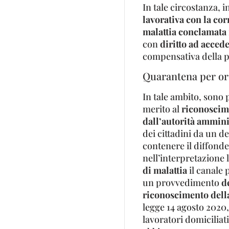
In tale circostanza, in
lavorativa con la cor
malattia conclamata
con
diritto ad acced
compensativa della p
Quarantena per or
In tale ambito, sono 
merito al
riconoscim
dall’autorità ammini
dei cittadini da un d
contenere il diffonde
nell’interpretazione 
di malattia
il canale 
un provvedimento
d
riconoscimento della
legge 14 agosto 2020,
lavoratori domiciliat