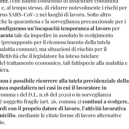
 ecc
.) che hanno consentito di assicurare continuità
va e, al tempo stesso, di ridurre notevolmente i rischi per
irus SARS-CoV-2 nei luoghi di lavoro. Sotto altro
 che la quarantena e la sorveglianza precauzionale per i
onfigurano un’incapacità temporanea al lavoro
per
 acuta
tale da impedire in assoluto lo svolgimento
va (presupposto per il riconoscimento della tutela
alattia comune), ma situazioni di rischio per il
lettività che il legislatore ha inteso tutelare
el trattamento economico, tali fattispecie alla malattia e
iera.
non è possibile ricorrere alla tutela previdenziale della
nza ospedaliera nei casi in cui il lavoratore in
 comma 1 del D.L. n.18 del 2020) o in sorveglianza
 soggetto fragile (art. 26, comma 2)
continui a svolgere,
di con il proprio datore di lavoro, l’attività lavorativa
micilio
, mediante le citate forme di lavoro alternative
io.