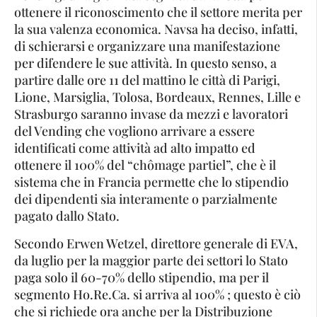
ottenere il riconoscimento che il settore merita per
la sua valenza economica. Navsa ha deciso, infatti,
di schierarsi e organizzare una manifestazione
per difendere le sue attività. In questo senso, a
partire dalle ore 11 del mattino le città di Parigi,
Lione, Marsiglia, Tolosa, Bordeaux, Rennes, Lille e
Strasburgo saranno invase da mezzi e lavoratori
del Vending che vogliono arrivare a essere
identificati come attività ad alto impatto ed
ottenere il 100% del “chômage partiel”, che è il
sistema che in Francia permette che lo stipendio
dei dipendenti sia interamente o parzialmente
pagato dallo Stato.
Secondo Erwen Wetzel, direttore generale di EVA,
da luglio per la maggior parte dei settori lo Stato
paga solo il 60-70% dello stipendio, ma per il
segmento Ho.Re.Ca. si arriva al 100% ; questo è ciò
che si richiede ora anche per la Distribuzione