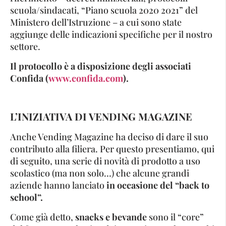
scuola/sindacati, “Piano scuola 2020 2021” del
Ministero dell’Istruzione – a cui sono state
aggiunge delle indicazioni specifiche per il nostro
settore.
Il protocollo è a disposizione degli associati
Confida (
www.confida.com
)
.
L’INIZIATIVA DI VENDING MAGAZINE
Anche Vending Magazine ha deciso di dare il suo
contributo alla filiera. Per questo presentiamo, qui
di seguito, una serie di novità di prodotto a uso
scolastico (ma non solo…) che alcune grandi
aziende hanno lanciato
in occasione del “back to
school”.
Come già detto,
snacks e bevande
sono il “core”