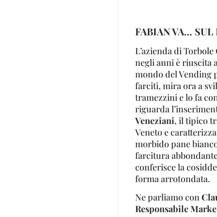
FABIAN VA… SUL
L’azienda di Torbole 
negli anni è riuscita 
mondo del Vending pe
farciti, mira ora a s
tramezzini e lo fa co
riguarda l’inserimen
Veneziani
, il tipico
Veneto e caratterizza
morbido pane bianco 
farcitura abbondante 
conferisce la cosidde
forma arrotondata.
Ne parliamo con
Cla
Responsabile Market