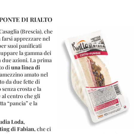
 PONTE DI RIALTO
Casaglia (Brescia), che
a farsi apprezzare nel
r suoi panificati
viluppare la gamma dei
n due azioni. La prima
to di
una linea di
 tramezzino amato nel
to da due fette di
senza crosta e la
al centro che gli
tta “pancia” e la
udia Loda,
ing di Fabian,
che ci