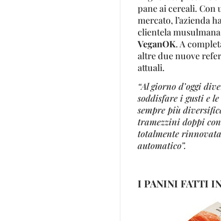
pane ai cereali. Con 
mercato, l’azienda ha
clientela musulmana 
VeganOK
. A complet
altre due nuove refer
attuali.
“Al giorno d’oggi div
soddisfare i gusti e l
sempre più diversific
tramezzini doppi cont
totalmente rinnovata,
automatico”.
I PANINI FATTI I