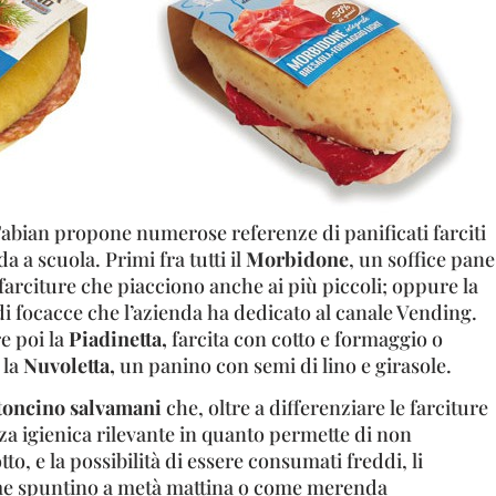
Fabian propone numerose referenze di panificati farciti
 a scuola. Primi fra tutti il
Morbidone
, un soffice pane
e farciture che piacciono anche ai più piccoli; oppure la
a di focacce che l’azienda ha dedicato al canale Vending.
e poi la
Piadinetta,
farcita con cotto e formaggio o
 la
Nuvoletta,
un panino con semi di lino e girasole.
toncino salvamani
che, oltre a differenziare le farciture
 igienica rilevante in quanto permette di non
o, e la possibilità di essere consumati freddi, li
me spuntino a metà mattina o come merenda