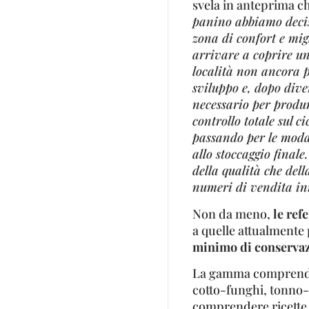
svela in anteprima c
panino abbiamo deciso
zona di confort e migl
arrivare a coprire u
località non ancora p
sviluppo e, dopo dive
necessario per produr
controllo totale sul c
passando per le modal
allo stoccaggio finale
della qualità che dell
numeri di vendita ini
Non da meno,
le ref
a quelle attualmente 
minimo di conservaz
La gamma comprende 
cotto-funghi, tonno-
comprendere ricette