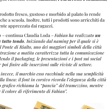
 prodotto fresco, gustoso e morbido al palato lo rende
e a scuola. Inoltre, tutti i prodotti sono arricchiti da
te apprezzata dai ragazzi.
to
– continua Claudia Loda –
Fabian
ha realizzato
un
 tutto tondo
. Iniziando dal naming per il quale si è
al Ponte di Rialto, uno dei maggiori simboli della città
ustrazione a matita caratterizza tutta la comunicazione
ndo il packaging, le presentazioni e i post sui social
poi finire alle inserzioni sulle riviste di settore.
invece, il marchio esso racchiude nella sua semplicità
lla linea: il font in corsivo ricorda l’eleganza della città
o grafico richiama la “pancia” del tramezzino, mentre
il colore di riferimento di Fabian”.