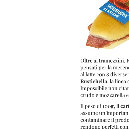
Oltre ai tramezzini, 
pensati per la merenda
al latte con 8 divers
Rustichella
, la line
Impossibile non citar
crudo e mozzarella e
Il peso di 100g, il
car
assume un’importanza
contaminare il prodott
rendono perfetti co