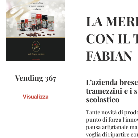
LA MER
CON IL
FABIAN
Vending 367
L’azienda bresc
tramezzini e i 
Visualizza
scolastico
Tante novità di prod
punto di forza l’inno
pausa artigianale ma 
voglia di ripartire c