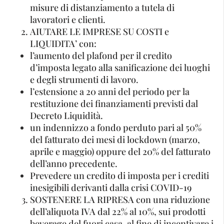
misure di distanziamento a tutela di
lavoratori e clienti.
AIUTARE LE IMPRESE SU COSTI e
LIQUIDITA’ con:
l’aumento del plafond per il credito
d’imposta legato alla sanificazione dei luoghi
e degli strumenti di lavoro.
l’estensione a 20 anni del periodo per la
restituzione dei finanziamenti previsti dal
Decreto Liquidità.
un indennizzo a fondo perduto pari al 50%
del fatturato dei mesi di lockdown (marzo,
aprile e maggio) oppure del 20% del fatturato
dell’anno precedente.
Prevedere un credito di imposta per i crediti
inesigibili derivanti dalla crisi COVID-19
SOSTENERE LA RIPRESA con una riduzione
dell’aliquota IVA dal 22% al 10%, sui prodotti
beverage del fuori casa, al fine di incentivare i