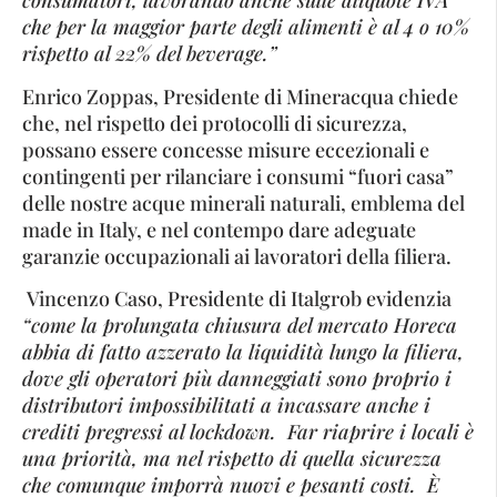
consumatori, lavorando anche sulle aliquote IVA
che per la maggior parte degli alimenti è al 4 o 10%
rispetto al 22% del beverage.”
Enrico Zoppas, Presidente di Mineracqua chiede
che, nel rispetto dei protocolli di sicurezza,
possano essere concesse misure eccezionali e
contingenti per rilanciare i consumi “fuori casa”
delle nostre acque minerali naturali, emblema del
made in Italy, e nel contempo dare adeguate
garanzie occupazionali ai lavoratori della filiera.
Vincenzo Caso, Presidente di Italgrob evidenzia
“come la prolungata chiusura del mercato Horeca
abbia di fatto azzerato la liquidità lungo la filiera,
dove gli operatori più danneggiati sono proprio i
distributori impossibilitati a incassare anche i
crediti pregressi al lockdown. Far riaprire i locali è
una priorità, ma nel rispetto di quella sicurezza
che comunque imporrà nuovi e pesanti costi. È