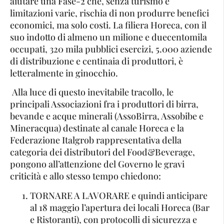
aiutare una Fase-2 che, senza turismo e
limitazioni varie, rischia di non produrre benefici
economici, ma solo costi. La filiera Horeca, con il
suo indotto di almeno un milione e duecentomila
occupati, 320 mila pubblici esercizi, 5.000 aziende
di distribuzione e centinaia di produttori, è
letteralmente in ginocchio.
Alla luce di questo inevitabile tracollo, le
principali Associazioni fra i produttori di birra,
bevande e acque minerali (AssoBirra, Assobibe e
Mineracqua) destinate al canale Horeca e la
Federazione Italgrob rappresentativa della
categoria dei distributori del Food&Beverage,
pongono all’attenzione del Governo le gravi
criticità e allo stesso tempo chiedono:
TORNARE A LAVORARE e quindi anticipare
al 18 maggio l’apertura dei locali Horeca (Bar
e Ristoranti), con protocolli di sicurezza e