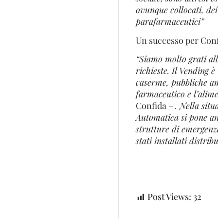
ovunque collocati, dei
parafarmaceutici”
Un successo per Confi
“Siamo molto grati al
richieste. Il Vending è
caserme, pubbliche amm
farmaceutico e l’alim
Confida –
. Nella sit
Automatica si pone an
strutture di emergenza,
stati installati distri
Post Views:
32