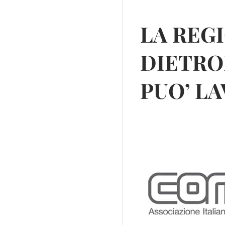
LA REG
DIETRO
PUO’ L