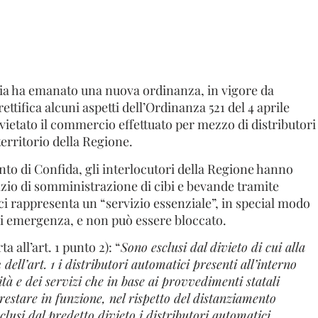
a ha emanato una nuova ordinanza, in vigore da
rettifica alcuni aspetti dell’Ordinanza 521 del 4 aprile
vietato il commercio effettuato per mezzo di distributori
 territorio della Regione.
ento di Confida, gli interlocutori della Regione hanno
zio di somministrazione di cibi e bevande tramite
ci rappresenta un “servizio essenziale”, in special modo
 emergenza, e non può essere bloccato.
a all’art. 1 punto 2): “
Sono esclusi dal divieto di cui alla
2 dell’art. 1 i distributori automatici presenti all’interno
ività e dei servizi che in base ai provvedimenti statali
estare in funzione, nel rispetto del distanziamento
sclusi dal predetto divieto i distributori automatici,