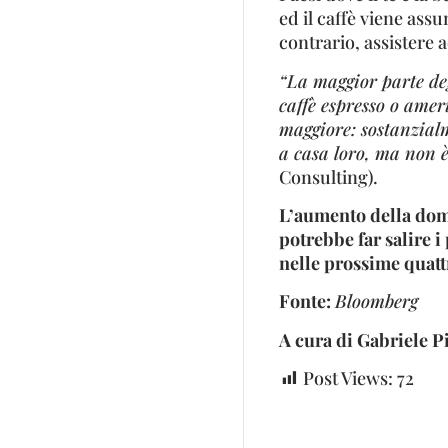
ed il caffè viene ass
contrario, assistere
“La maggior parte deg
caffè espresso o amer
maggiore: sostanzialme
a casa loro, ma non è
Consulting).
L’aumento della dom
potrebbe far salire i
nelle prossime quatt
Fonte:
Bloomberg
A cura di Gabriele 
Post Views:
72