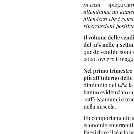
in casa –
spiega Car
attendiamo un aumento
attendersi che i con
ripercussioni positive
Il volume delle vendi
del 31% nelle 4 sett
queste vendite sono 
2020, ovvero il maggi
Nel primo trimestre 
più all’interno delle
diminuito del 14%: la 
hanno evidenziato c
caffè istantanei e tr
nella miscela.
Un comportamento si
economie emergenti de
Paesi dove il tè è la