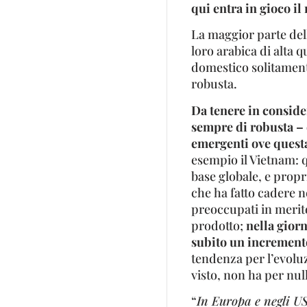
qui entra in gioco il
La maggior parte delle
loro arabica di alta q
domestico solitament
robusta.
Da tenere in conside
sempre di robusta – 
emergenti ove questa 
esempio il Vietnam: 
base globale, e propr
che ha fatto cadere 
preoccupati in merito
prodotto;
nella giorn
subito un incremento
tendenza per l’evolu
visto, non ha per nul
“
In Europa e negli US