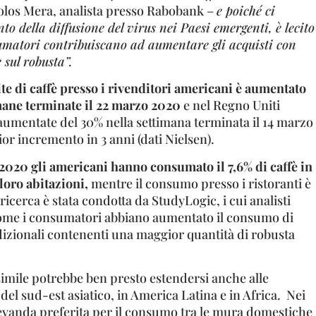
olos Mera, analista presso Rabobank –
e poiché ci
 della diffusione del virus nei Paesi emergenti, è lecito
sumatori contribuiscano ad aumentare gli acquisti con
 sul robusta”.
te di caffè presso i rivenditori americani è aumentato
imane terminate il 22 marzo 2020
e nel Regno Uniti
aumentate del 30% nella settimana terminata il 14 marzo
or incremento in 3 anni (dati Nielsen).
2020 gli americani hanno consumato il 7,6% di caffè in
 loro abitazioni,
mentre il consumo presso i ristoranti è
ricerca è stata condotta da StudyLogic, i cui analisti
ome i consumatori abbiano aumentato il consumo di
adizionali contenenti una maggior quantità di robusta
mile potrebbe ben presto estendersi anche alle
l sud-est asiatico, in America Latina e in Africa. Nei
 bevanda preferita per il consumo tra le mura domestiche