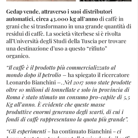
Gedap vende, attraverso i suoi distributori
automatici, circa 43.000 kg all’anno
di caffè in
grani che si trasformano in una grande quantità di
residui di caffè. La società viterbese si è rivolta
all’Università degli Studi della Tuscia per trovare
una destinazione d’uso a questo “rifiuto”
organico.
“Il caffè è il prodotto più commercializzato al
mondo dopo il petrolio –
ha spiegato il ricercatore
Leonardo Bianchini
–
.
Nel 2017 sono state prodotte
oltre 10 milioni di tonnellate e solo in provincia di
Roma è stato stimato un consumo pro-capite di 5,5
Kg all’anno. È evidente che queste masse
produttive enormi generano degli scarti, di cui i
fondi di caffè rappresentano la quota più grande”.
“Gli esperimenti
– ha continuato Bianchini –
ci