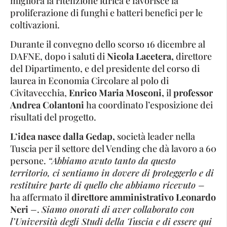
migliora la ritenzione idrica e favorisce la
proliferazione di funghi e batteri benefici per le
coltivazioni.
Durante il convegno dello scorso 16 dicembre al
DAFNE, dopo i saluti di
Nicola Lacetera,
direttore
del Dipartimento, e del presidente del corso di
laurea in Economia Circolare al polo di
Civitavecchia,
Enrico Maria Mosconi,
il
professor
Andrea Colantoni
ha coordinato l’esposizione dei
risultati del progetto.
L’idea nasce dalla Gedap,
società leader nella
Tuscia per il settore del Vending che dà lavoro a 60
persone.
“Abbiamo avuto tanto da questo
territorio, ci sentiamo in dovere di proteggerlo e di
restituire parte di quello che abbiamo ricevuto –
ha affermato il
direttore amministrativo Leonardo
Neri
–
.
Siamo onorati di aver collaborato con
l’Università degli Studi della Tuscia e di essere qui