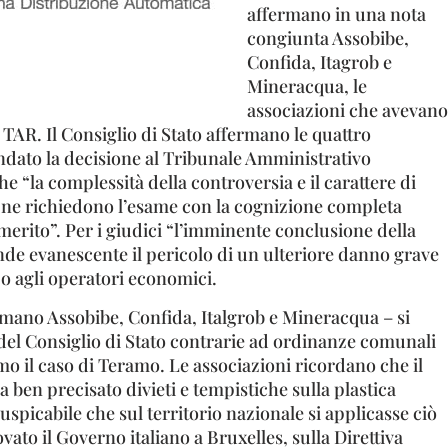
affermano in una nota
congiunta Assobibe,
Confida, Itagrob e
Mineracqua, le
associazioni che avevano
l TAR. Il Consiglio di Stato affermano le quattro
ndato la decisione al Tribunale Amministrativo
e “la complessità della controversia e il carattere di
e ne richiedono l’esame con la cognizione completa
 merito”. Per i giudici “l’imminente conclusione della
nde evanescente il pericolo di un ulteriore danno grave
po agli operatori economici.
rmano Assobibe, Confida, Italgrob e Mineracqua – si
 del Consiglio di Stato contrarie ad ordinanze comunali
imo il caso di Teramo. Le associazioni ricordano che il
a ben precisato divieti e tempistiche sulla plastica
picabile che sul territorio nazionale si applicasse ciò
vato il Governo italiano a Bruxelles, sulla Direttiva