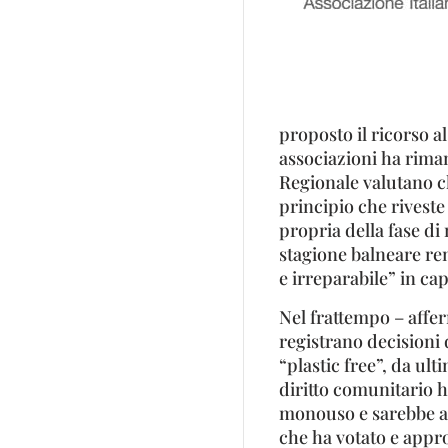
proposto il ricorso a
associazioni ha rima
Regionale valutano ch
principio che rivest
propria della fase di
stagione balneare re
e irreparabile” in ca
Nel frattempo – affe
registrano decisioni
“plastic free”, da ult
diritto comunitario h
monouso e sarebbe aus
che ha votato e appro