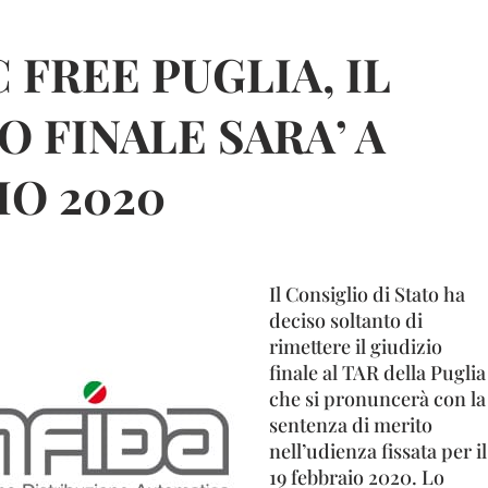
 FREE PUGLIA, IL
O FINALE SARA’ A
IO 2020
Il Consiglio di Stato ha
deciso soltanto di
rimettere il giudizio
finale al TAR della Puglia
che si pronuncerà con la
sentenza di merito
nell’udienza fissata per il
19 febbraio 2020. Lo