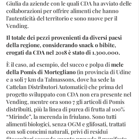
Giulia da aziende con le quali CDA ha avviato delle
collaborazioni per offrire alimenti che hanno
l’autenticità del territorio e sono nuove per il
Vending.
Il totale dei pezzi provenienti da diversi paesi
della regione, considerando snack o bibite,
erogati da CDA nel 2018 è stato di 1.300.000.
È il caso, ad esempio, del succo e polpa di
mele
della Pomis di Mortegliano
(in provincia di Udine
e a soli 7 km da Talmassons, dove ha sede la
Cattelan Distributori Automatici) che prima del
progetto sviluppato con CDA non era presente nel
Vending, mentre ora sono 7 gli articoli di Pomis
distribuiti, più la linea di purea di frutta al 100%
“Mirinde”, la merenda in friulano. Sono tutti
alimenti biologici, senza OGM e glifosati, trattati
con soli concimi naturali, privi di residui
fitosanitari secondo quanto prevede il manifesto