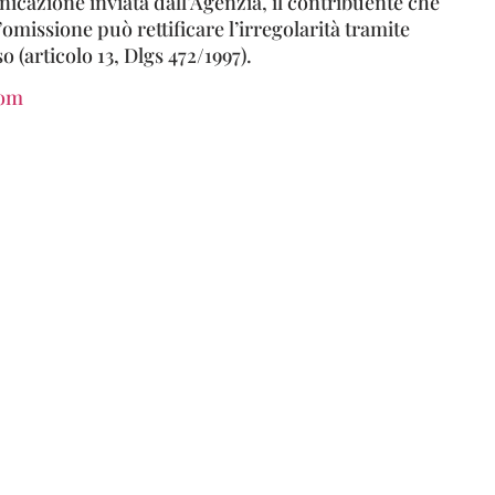
icazione inviata dall’Agenzia, il contribuente che
’omissione può rettificare l’irregolarità tramite
(articolo 13, Dlgs 472/1997).
com