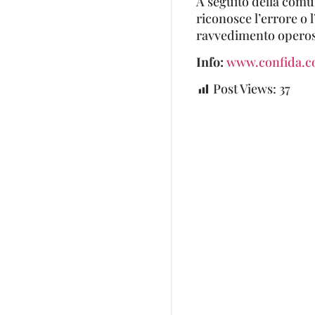
A seguito della comun
riconosce l’errore o l
ravvedimento operoso 
Info:
www.confida.
Post Views:
37