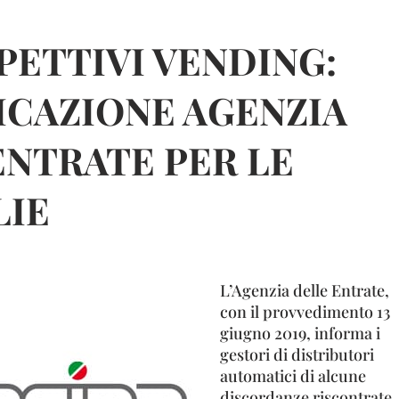
PETTIVI VENDING:
CAZIONE AGENZIA
ENTRATE PER LE
IE
L’Agenzia delle Entrate,
con il provvedimento 13
giugno 2019, informa i
gestori di distributori
automatici di alcune
discordanze riscontrate