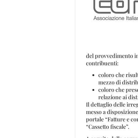
del provvedimento in
contribuenti:
coloro che risul
mezzo di distri
coloro che prese
relazione ai dis
Il dettaglio delle ir
messo a disposizione 
portale “Fatture e co
“Cassetto fiscale”.