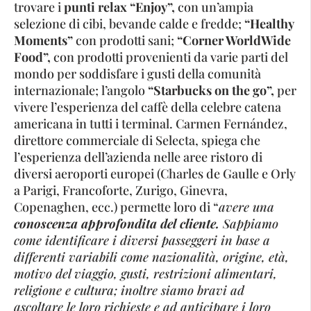
trovare i
punti relax “Enjoy”,
con un’ampia
selezione di cibi, bevande calde e fredde;
“Healthy
Moments”
con prodotti sani;
“Corner WorldWide
Food”,
con prodotti provenienti da varie parti del
mondo per soddisfare i gusti della comunità
internazionale; l’angolo
“Starbucks on the go”,
per
vivere l’esperienza del caffè della celebre catena
americana in tutti i terminal. Carmen Fernández,
direttore commerciale di Selecta, spiega che
l’esperienza dell’azienda nelle aree ristoro di
diversi aeroporti europei (Charles de Gaulle e Orly
a Parigi, Francoforte, Zurigo, Ginevra,
Copenaghen, ecc.) permette loro di “
avere una
conoscenza approfondita del cliente.
Sappiamo
come identificare i diversi passeggeri in base a
differenti variabili come nazionalità, origine, età,
motivo del viaggio, gusti, restrizioni alimentari,
religione e cultura; inoltre siamo bravi ad
ascoltare le loro richieste e ad anticipare i loro