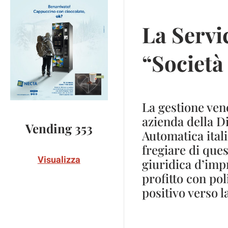
La Servi
“Società
La gestione ven
azienda della D
Vending 353
Automatica itali
fregiare di que
Visualizza
giuridica d’imp
profitto con pol
positivo verso l