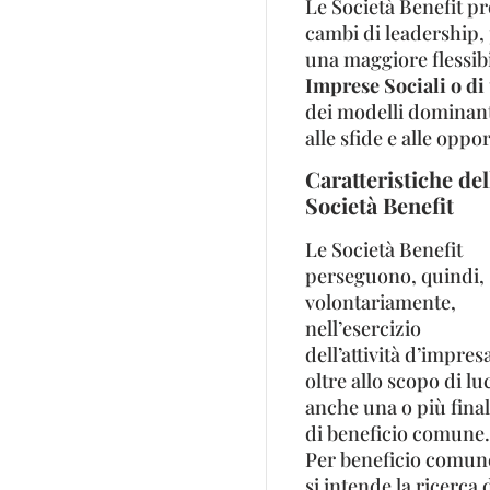
Le Società Benefit pr
cambi di leadership,
una maggiore flessibil
Imprese Sociali o di 
dei modelli dominanti
alle sfide e alle oppo
Caratteristiche del
Società Benefit
Le Società Benefit
perseguono, quindi,
volontariamente,
nell’esercizio
dell’attività d’impres
oltre allo scopo di lu
anche una o più final
di beneficio comune.
Per beneficio comun
si intende la ricerca 