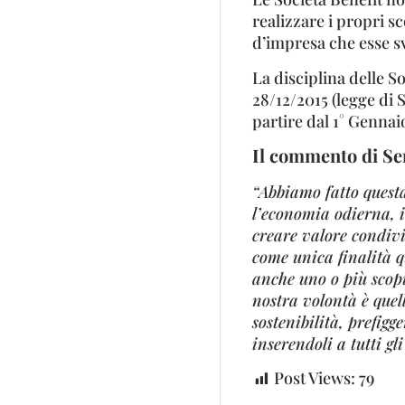
realizzare i propri sc
d’impresa che esse s
La disciplina delle S
28/12/2015 (legge di 
partire dal 1° Gennai
Il commento di Se
“Abbiamo fatto questa
l’economia odierna, i
creare valore condivi
come unica finalità qu
anche uno o più scop
nostra volontà è quell
sostenibilità, prefigg
inserendoli a tutti gl
Post Views:
79