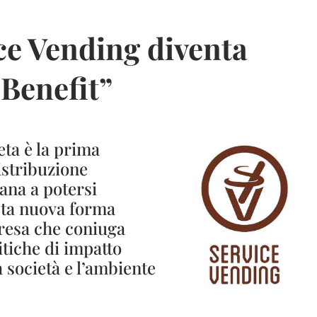
ce Vending diventa
 Benefit”
eta è la prima
istribuzione
ana a potersi
sta nuova forma
resa che coniuga
itiche di impatto
a società e l’ambiente