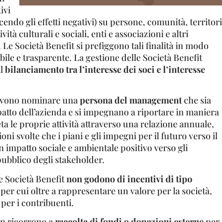
ivi
cendo gli effetti negativi) su persone, comunità, territori
vità culturali e sociali, enti e associazioni e altri
. Le Società Benefit si prefiggono tali finalità in modo
bile e trasparente. La gestione delle Società Benefit
il
bilanciamento tra l’interesse dei soci e l’interesse
devono nominare una
persona del management
che sia
atto dell’azienda e si impegnano a riportare in maniera
a le proprie attività attraverso una relazione annuale,
ioni svolte che i piani e gli impegni per il futuro verso il
 impatto sociale e ambientale positivo verso gli
 pubblico degli stakeholder.
e Società Benefit
non godono di incentivi di tipo
 per cui oltre a rappresentare un valore per la società,
per i contribuenti.
on ricorrono a
raccolta di fondi o donazioni esterne
per