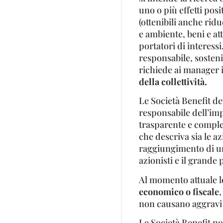
uno o più effetti posit
(ottenibili anche ridu
e ambiente, beni e atti
portatori di interessi
responsabile, sosteni
richiede ai manager 
della collettività.
Le Società Benefit 
responsabile dell’imp
trasparente e complet
che descriva sia le az
raggiungimento di un
azionisti e il grande
Al momento attuale l
economico o fiscale
,
non causano aggravi 
Le Società Benefit n