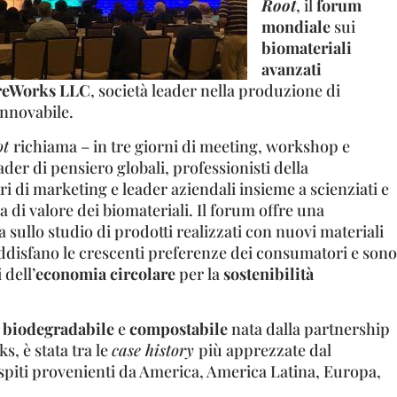
Root
, il
forum
mondiale
sui
biomateriali
avanzati
reWorks LLC
, società leader nella produzione di
innovabile.
ot
richiama – in tre giorni di meeting, workshop e
eader di pensiero globali, professionisti della
ori di marketing e leader aziendali insieme a scienziati e
a di valore dei biomateriali. Il forum offre una
ullo studio di prodotti realizzati con nuovi materiali
oddisfano le crescenti preferenze dei consumatori e sono
 dell’
economia circolare
per la
sostenibilità
è
biodegradabile
e
compostabile
nata dalla partnership
, è stata tra le
case history
più apprezzate dal
ospiti provenienti da America, America Latina, Europa,