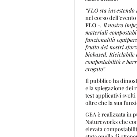
“FLO sta investendo 
nel corso dell’evento
FLO
-. Il nostro imp
materiali compostabi
funzionalità equipara
frutto dei nostri sfo
biobased. Riciclabile
compostabilità e barri
erogato”.
Il pubblico ha dimost
e la spiegazione dei r
test applicativi svol
oltre che la sua funzi
GEA è realizzata in 
Natureworks che conf
elevata compostabilit
stata quella di otte