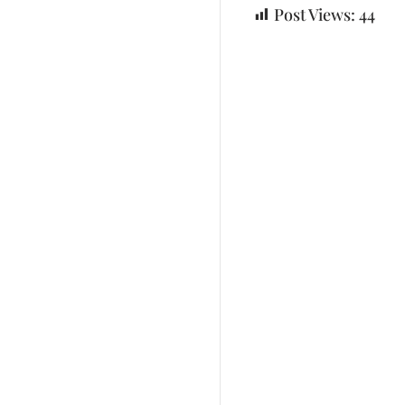
Post Views:
44