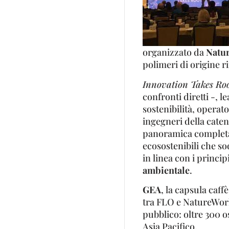
organizzato da
Natu
polimeri di origine r
Innovation Takes Ro
confronti diretti -, l
sostenibilità, operat
ingegneri della caten
panoramica completa s
ecosostenibili che s
in linea con i principi
ambientale
.
GEA
, la capsula caff
tra FLO e NatureWorks
pubblico: oltre 300 
Asia Pacifico.