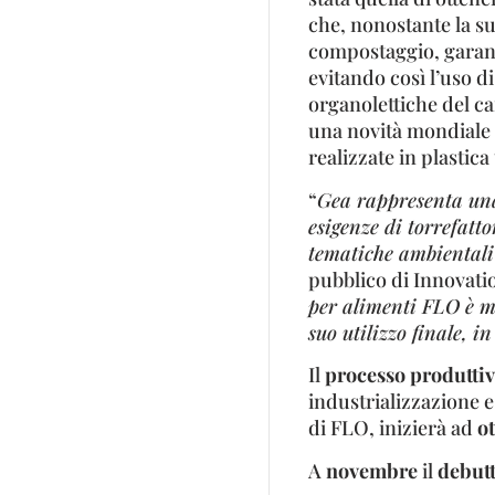
che, nonostante la su
compostaggio, garant
evitando così l’uso d
organolettiche del c
una novità mondiale
realizzate in plastica
“
Gea rappresenta una
esigenze di torrefatt
tematiche ambientali l
pubblico di Innovati
per alimenti FLO è mo
suo utilizzo finale, i
Il
processo produtti
industrializzazione 
di FLO, inizierà ad
ot
A
novembre
il
debutt