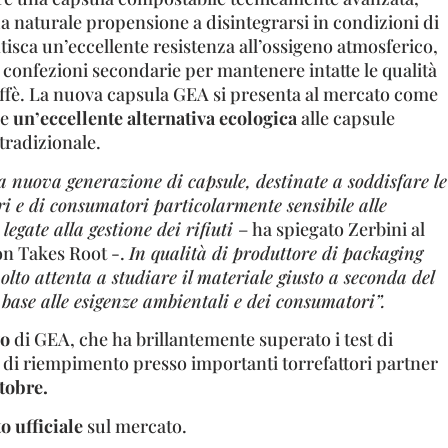
a naturale propensione a disintegrarsi in condizioni di
isca un’eccellente resistenza all’ossigeno atmosferico,
i confezioni secondarie per mantenere intatte le qualità
affè. La nuova capsula GEA si presenta al mercato come
 e
un’eccellente alternativa ecologica
alle capsule
 tradizionale.
 nuova generazione di capsule, destinate a soddisfare le
ori e di consumatori particolarmente sensibile alle
egate alla gestione dei rifiuti
– ha spiegato Zerbini al
on Takes Root -.
In qualità di produttore di packaging
lto attenta a studiare il materiale giusto a seconda del
n base alle esigenze ambientali e dei consumatori”.
vo
di GEA, che ha brillantemente superato i test di
e di riempimento presso importanti torrefattori partner
tobre.
o ufficiale
sul mercato.