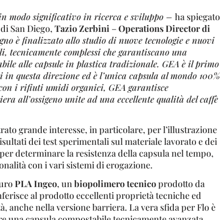
in modo significativo in ricerca e sviluppo –
ha spiegato
 di San Diego,
Tazio Zerbini
–
Operations Director di
egno è finalizzato allo studio di nuove tecnologie e nuovi
li, tecnicamente complessi che garantiscano una
bile alle capsule in plastica tradizionale. GEA è il primo
rzi in questa direzione ed è l’unica capsula al mondo 100%
 con i rifiuti umidi organici, GEA garantisce
era all’ossigeno unite ad una eccellente qualità del caffè
rato grande interesse, in particolare, per l’illustrazione
isultati dei test sperimentali sul materiale lavorato e dei
ti per determinare la resistenza della capsula nel tempo,
onalità con i vari sistemi di erogazione.
puro
PLA Ingeo
, un
biopolimero tecnico
prodotto da
erisce al prodotto eccellenti proprietà tecniche ed
à, anche nella versione barriera. La vera sfida per Flo è
nere una capsula compostabile tecnicamente avanzata,