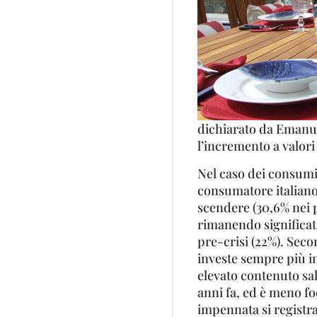
dichiarato da Emanue
l’incremento a valori c
Nel caso dei consumi a
consumatore italiano
scendere (30,6% nei p
rimanendo significativ
pre-crisi (22%). Se
investe sempre più in
elevato contenuto salu
anni fa, ed è meno fo
impennata si registra