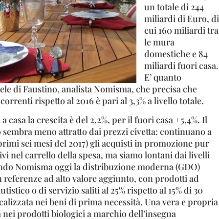
un totale di 244
miliardi di Euro, di
cui 160 miliardi tra
le mura
domestiche e 84
miliardi fuori casa.
E’ quanto
le di Faustino, analista Nomisma, che precisa che
orrenti rispetto al 2016 è pari al 3,3% a livello totale.
 casa la crescita è del 2,2%, per il fuori casa +5,4%. Il
 sembra meno attratto dai prezzi civetta: continuano a
rimi sei mesi del 2017) gli acquisti in promozione pur
i nel carrello della spesa, ma siamo lontani dai livelli
condo Nomisma oggi la distribuzione moderna (GDO)
 referenze ad alto valore aggiunto, con prodotti ad
tistico o di servizio saliti al 25% rispetto al 15% di 30
calizzata nei beni di prima necessità. Una vera e propria
 nei prodotti biologici a marchio dell’insegna