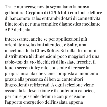
Tra le numerose novità segnaliamo la
nuova
gettoniera Gryphon di CPI 6 tubi
con tool e lettore
di banconote Talos entrambi dotati di connettività
Bluetooth per una semplice diagnostica mediante
APP dedicata.
Interessante, anche se per applicazioni più
orientate a soluzioni attended, è
Sally,
una
macchina della
ChowBotics.
Si tratta di un mini-
distributore (di dimensioni poco maggiori ad una
table-top da 350 bicchieri) di insalate fresche. Il
touch screen integrato consente di creare la
propria insalata che viene composta al momento
grazie alla presenza di ben 21 contenitori
(ingredienti) refrigerati. A ogni selezione viene
associata la descrizione e il contenuto calorico,
per cui è possibile definire con precisione
l’apporto energetico dell’insalata appena