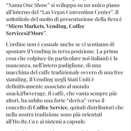
“Nama One Show” si sviluppa su un unico piano
all’interno del “Las Vegas Convention Center”. Il
sottotitolo del motto di presentazione della fiera è
“
Micro Markets, Vending, Coffee
Services&More
”.
L’ordine non è casuale anche se ci sentiamo di
spostare il Vending in terza posizione. La prima
cosa che colpisce (in particolare noi italiani) è la
mancanza, nell’intero padiglione, di una
macchina del caffe tradizionale ovvero di una free
standing. Il Vending negli Stati Uniti è
definitivamente associato al mondo
snack&beverage. Il caffè, che vanta sempre più
attori, ha subito una forte “deriva” verso il
concetto di
Coffee Service
, quindi distributori che
nella nostra tradizione sono più orientati
all’Ho.Re.Ca e ai sistemi a capsule.