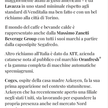
maggiormente adatti ai gusti americani – e da
Lavazza
in uno stand minimale rispetto agli
standard di Venditalia ma ben fatto e con un bel
richiamo alla città di Torino.
Il mondo del caffe e bevande calde è
rappresentato anche dalla
Massimo Zanetti
Beverage Group
con tutti i suoi marchi a partire
dalla capostipite Segafredo.
Altro richiamo all’Italia è dato da
ATT,
azienda
®
catanese nota al pubblico col marchio
Oranfresh
e la gamma completa di macchine automatiche
spremiagrumi.
Coges,
ospite della casa madre Azkoyen, fa la sua
prima apparizione nel contesto statunitense.
Azkoyen che ha recentemente aperto una filiale
negli stati Uniti, sta lavorando per espandere la
propria presenza anche nel mercato Nord