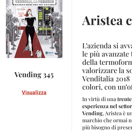
Aristea 
L’azienda si av
le più avanzate
della termoform
valorizzare la s
Vending 345
Venditalia 2018 
colori, con un’of
Visualizza
In virtù di una
trent
esperienza nel settor
Vending
, Aristea è u
marchio che ormai n
più bisogno di prese