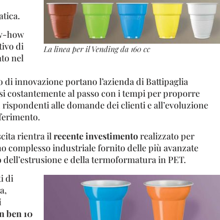
tica.
ow-how
ivo di
La linea per il Vending da 160 cc
ato nel
to di innovazione portano l’azienda di Battipaglia
si costantemente al passo con i tempi per proporre
rispondenti alle domande dei clienti e all’evoluzione
iferimento.
cita rientra il
recente investimento
realizzato per
o complesso industriale fornito delle più avanzate
 dell’estrusione e della termoformatura in PET.
i di
a,
i
in ben 10