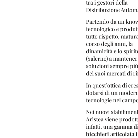
tra i gestori della
Distribuzione Automa
Partendo da un kn
tecnologico e produtt
tutto rispetto, matur
corso degli anni, la
dinamicità e lo spiri
(Salerno) a mantener
soluzioni sempre più 
dei suoi mercati di r
In quest’ottica di cres
dotarsi di un modern
tecnologie nel campo
Nei nuovi stabiliment
Aristea viene prodott
infatti, una
gamma d
bicchieri articolata 