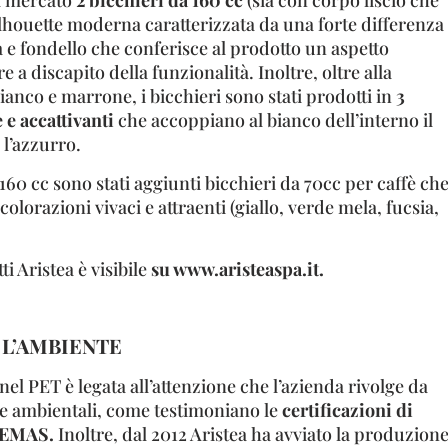
ul mercato
2 bicchieri da 160 cc
(sia con corpo liscio che
ilhouette moderna caratterizzata da una forte differenza
 e fondello che conferisce al prodotto un aspetto
 a discapito della funzionalità. Inoltre, oltre alla
bianco e marrone, i bicchieri sono stati prodotti in
3
e accattivanti
che accoppiano al bianco dell’interno il
 l’azzurro.
 160 cc sono stati aggiunti bicchieri da 70cc per caffè ch
 colorazioni vivaci e attraenti (giallo, verde mela, fucsia,
 Aristea è visibile
su www.aristeaspa.it.
 L’AMBIENTE
 nel PET è legata all’attenzione che l’azienda rivolge da
e ambientali, come testimoniano le
certificazioni di
e EMAS.
Inoltre, dal 2012 Aristea ha avviato la produzion