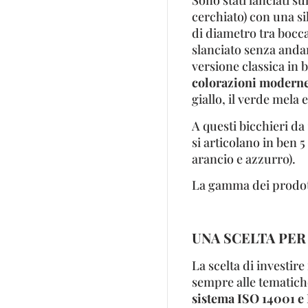
Sono stati lanciati s
cerchiato) con una s
di diametro tra bocca
slanciato senza andare
versione classica in 
colorazioni moderne 
giallo, il verde mela e
A questi bicchieri da
si articolano in ben 5
arancio e azzurro).
La gamma dei prodotti
UNA SCELTA PER
La scelta di investire
sempre alle tematich
sistema ISO 14001 