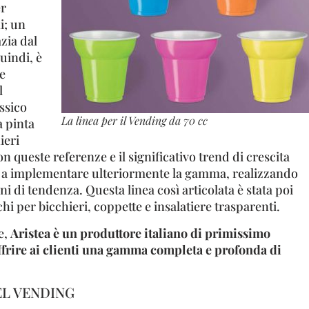
er
i; un
zia dal
uindi, è
e
l
ssico
La linea per il Vending da 70 cc
a pinta
ieri
on queste referenze e il significativo trend di crescita
a a implementare ulteriormente la gamma, realizzando
oni di tendenza. Questa linea così articolata è stata poi
hi per bicchieri, coppette e insalatiere trasparenti.
e,
Aristea è un produttore italiano di primissimo
offrire ai clienti una gamma completa e profonda di
EL VENDING