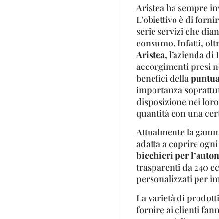
Aristea ha sempre inv
L’obiettivo è di forn
serie servizi che dian
consumo. Infatti, oltr
Aristea,
l’azienda di 
accorgimenti presi nel
benefici della
puntual
importanza soprattut
disposizione nei lor
quantità con una cer
Attualmente la gamma 
adatta a coprire ogni
bicchieri per l’auto
trasparenti da 240 cc
personalizzati per i
La varietà di prodotti
fornire ai clienti fa