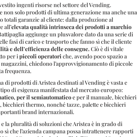
estito ingenti risorse nel settore del Vending.
ire non solo prodotti di ultima generazione ma anche una
o totali garanzie al cliente: dalla produzione al
e all’
elevata qualità intrinseca dei prodotti a marchio
Battipaglia aggiunge un plusvalore dato da una serie di
le fasi di carico e trasporto che fanno sì che il cliente
ità e dell’efficienza delle consegne.
Ciò è di vitale
to per i
piccoli operatori
che, avendo poco spazio a
o magazzini, chiedono l’approvvigionamento di piccole
ta frequenza.
di prodotti di Aristea destinati al Vending è vasta e
 tipo di esigenza manifestata dal mercato europeo:
matico, per il semiautomatico
e per il manuale, bicchieri
, bicchieri thermo, nonché tazze, palette e bicchieri
mportanti brand internazionali.
 e la pluralità di soluzioni che Aristea è in grado di
nno sì che l’azienda campana possa intrattenere rapporti