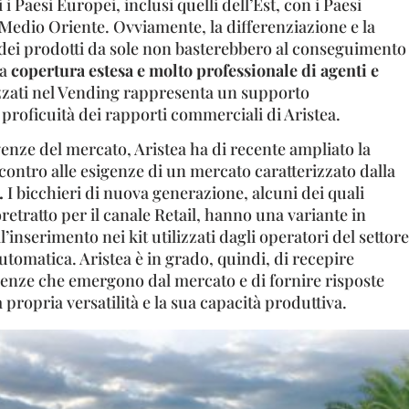
i Paesi Europei, inclusi quelli dell’Est, con i Paesi
 Medio Oriente. Ovviamente, la differenziazione e la
dei prodotti da sole non basterebbero al conseguimento
na
copertura estesa e molto professionale di agenti e
zzati nel Vending rappresenta un supporto
 proficuità dei rapporti commerciali di Aristea.
igenze del mercato, Aristea ha di recente ampliato la
ontro alle esigenze di un mercato caratterizzato dalla
.
I bicchieri di nuova generazione, alcuni dei quali
retratto per il canale Retail, hanno una variante in
’inserimento nei kit utilizzati dagli operatori del settore
utomatica. Aristea è in grado, quindi, di recepire
enze che emergono dal mercato e di fornire risposte
 propria versatilità e la sua capacità produttiva.