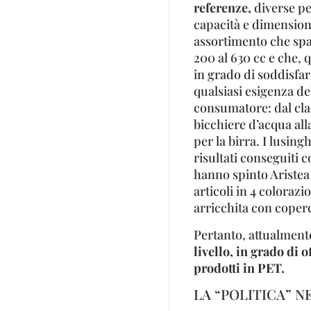
referenze,
diverse p
capacità e dimension
assortimento che spa
200 al 630 cc e che, q
in grado di soddisfar
qualsiasi esigenza de
consumatore: dal cla
bicchiere d’acqua all
per la birra. I lusingh
risultati conseguiti c
hanno spinto Ariste
articoli in 4 colorazi
arricchita con coperc
Pertanto, attualment
livello, in grado di 
prodotti in PET.
LA “POLITICA” N