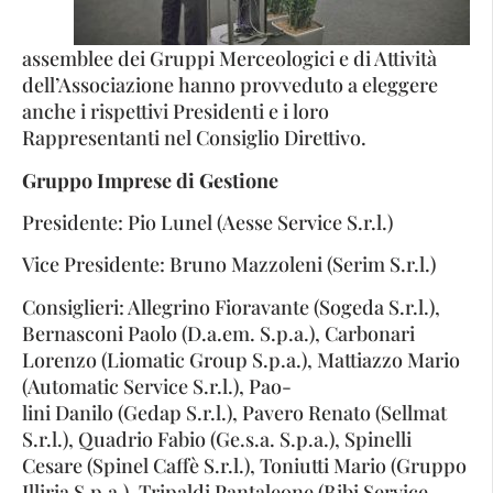
assemblee dei Gruppi Merceologici e di Attività
dell’Associazione hanno provveduto a eleggere
anche i rispettivi Presidenti e i loro
Rappresentanti nel Consiglio Direttivo.
Gruppo Imprese di Gestione
Presidente: Pio Lunel (Aesse Service S.r.l.)
Vice Presidente: Bruno Mazzoleni (Serim S.r.l.)
Consiglieri: Allegrino Fioravante (Sogeda S.r.l.),
Bernasconi Paolo (D.a.em. S.p.a.), Carbonari
Lorenzo (Liomatic Group S.p.a.), Mattiazzo Mario
(Automatic Service S.r.l.), Pao-
lini Danilo (Gedap S.r.l.), Pavero Renato (Sellmat
S.r.l.), Quadrio Fabio (Ge.s.a. S.p.a.), Spinelli
Cesare (Spinel Caffè S.r.l.), Toniutti Mario (Gruppo
Illiria S.p.a.), Tripaldi Pantaleone (Bibi Service