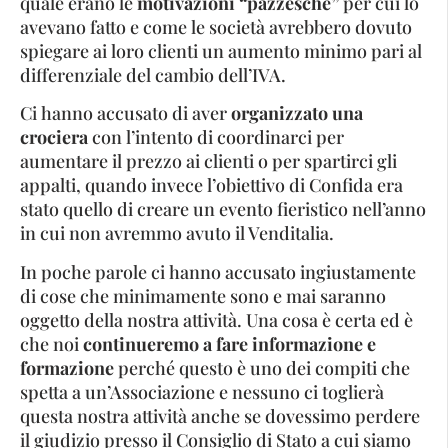
quale erano le
motivazioni “pazzesche”
per cui lo
avevano fatto e come le società avrebbero dovuto
spiegare ai loro clienti un aumento minimo pari al
differenziale del cambio dell’IVA.
Ci hanno accusato di aver
organizzato una
crociera
con l’intento di coordinarci per
aumentare il prezzo ai clienti o per spartirci gli
appalti, quando invece l’obiettivo di Confida era
stato quello di creare un evento fieristico nell’anno
in cui non avremmo avuto il Venditalia.
In poche parole ci hanno accusato ingiustamente
di cose che minimamente sono e mai saranno
oggetto della nostra attività. Una cosa è certa ed è
che noi
continueremo a fare informazione e
formazione
perché questo è uno dei compiti che
spetta a un’Associazione e nessuno ci toglierà
questa nostra attività anche se dovessimo perdere
il giudizio presso il Consiglio di Stato a cui siamo