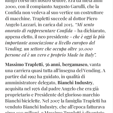
lungo corso nel nostro settore. Era da metà anni
2000, con il compianto Augusto Garulli, che la
Confida non vedeva al suo vertice un costruttore
di macchine. Trapletti succede al dottor Piero
Angelo Lazzari, in carica dal 2015.
“Mi sento
onorato di rappresentare Confida
– ha dichiarato,
appena eletto, il neo presidente –
che è oggi
la più
importante associazione a livello europeo del
Vending, un settore che occupa oltre 30.000
persone ed è un vero e proprio Made in Italy”.
Massimo Trapletti, 56 anni, bergamasco,
vanta
una carriera quasi tutta all’insegna del Vending. A
partire dal 1992 ha guidato, in qualità di
amministratore delegato,
Bianchi Industry
,
acquisita nel 1976 dal padre Angelo che era già
proprietario e Presidente del glorioso marchio
Bianchi biciclette. Nel 2007 la famiglia Trapletti ha
venduto Bianchi Industry, che all’epoca fatturava
circa 100 milioni, e Massimo Trapletti è diventato