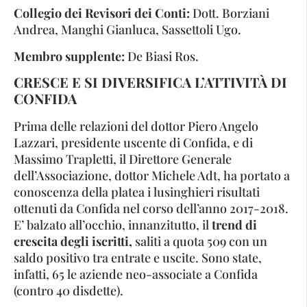
Collegio dei Revisori dei Conti:
Dott. Borziani
Andrea, Manghi Gianluca, Sassettoli Ugo.
Membro supplente:
De Biasi Ros.
CRESCE E SI DIVERSIFICA
L’ATTIVITÀ DI
CONFIDA
Prima delle relazioni del dottor Piero Angelo
Lazzari, presidente uscente di Confida, e di
Massimo Trapletti, il Direttore Generale
dell’Associazione, dottor Michele Adt, ha portato a
conoscenza della platea i lusinghieri risultati
ottenuti da Confida nel corso dell’anno 2017-2018.
E’ balzato all’occhio, innanzitutto, il
trend di
crescita degli iscritti,
saliti a quota 509 con un
saldo positivo tra entrate e uscite. Sono state,
infatti, 65 le aziende neo-associate a Confida
(contro 40 disdette).