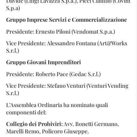
Davide (Luigi Lavazza S.p.a.), Picci Claudio (Covim
S.p.a)
Gruppo Imprese Servizi e Commercializzazione
Presidente: Ernesto Piloni (Vendomat S.p.a.)
Vice Presidente: Alessandro Fontana (Art&Works
S.r.l.)
Gruppo Giovani Imprenditori
Presidente: Roberto Pace (Gedac S.r.l.)
Vice Presidente: Stefano Venturi (Venturi Vending
S.r.l.)
L’Assemblea Ordinaria ha nominato quali
componenti del:
Collegio dei Probiviri:
Avv. Bonetti Germano,
Marelli Remo, Policoro Giuseppe.