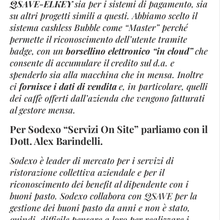
QSAVE-ELKEY
sia per i sistemi di pagamento, sia
su altri progetti simili a questi. Abbiamo scelto il
sistema cashless Bubble come “Master” perché
permette il riconoscimento dell’utente tramite
badge, con un
borsellino elettronico “in cloud”
che
consente di accumulare il credito sul d.a. e
spenderlo sia alla macchina che in mensa. Inoltre
ci
fornisce i dati di vendita
e, in particolare, quelli
dei caffè offerti dall’azienda che vengono fatturati
al gestore mensa.
Per Sodexo “Servizi On Site” parliamo con il
Dott. Alex Barindelli.
Sodexo è leader di mercato per i servizi di
ristorazione collettiva aziendale e per il
riconoscimento dei benefit al dipendente con i
buoni pasto. Sodexo collabora con QSAVE per la
gestione dei buoni pasto da anni e non è stato,
quindi, difficile pensare a loro per realizzare i