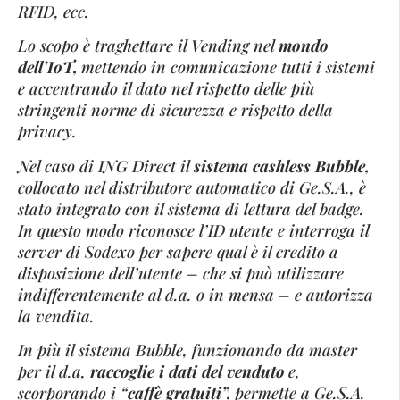
RFID, ecc.
Lo scopo è traghettare il Vending nel
mondo
dell’IoT,
mettendo in comunicazione tutti i sistemi
e accentrando il dato nel rispetto delle più
stringenti norme di sicurezza e rispetto della
privacy.
Nel caso di ING Direct il
sistema cashless Bubble,
collocato nel distributore automatico di Ge.S.A., è
stato integrato con il sistema di lettura del badge.
In questo modo riconosce l’ID utente e interroga il
server di Sodexo per sapere qual è il credito a
disposizione dell’utente – che si può utilizzare
indifferentemente al d.a. o in mensa – e autorizza
la vendita.
In più il sistema Bubble, funzionando da master
per il d.a,
raccoglie i dati del venduto
e,
scorporando i “
caffè gratuiti”,
permette a Ge.S.A.