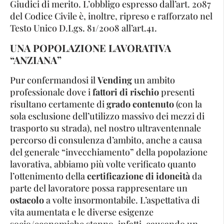
Giudici di merito. L’obbligo espresso dall’art. 2087
del Codice Civile è, inoltre, ripreso e rafforzato nel
Testo Unico D.Lgs. 81/2008 all’art.41.
UNA POPOLAZIONE LAVORATIVA
“ANZIANA”
Pur confermandosi il
Vending
un ambito
professionale dove i
fattori di rischio
presenti
risultano certamente di
grado contenuto
(con la
sola esclusione dell’utilizzo massivo dei mezzi di
trasporto su strada), nel nostro ultraventennale
percorso di consulenza d’ambito, anche a causa
del generale “invecchiamento” della popolazione
lavorativa, abbiamo più volte verificato quanto
l’ottenimento della
certificazione di idoneità
da
parte del lavoratore possa rappresentare un
ostacolo
a volte insormontabile. L’aspettativa di
vita aumentata e le diverse esigenze