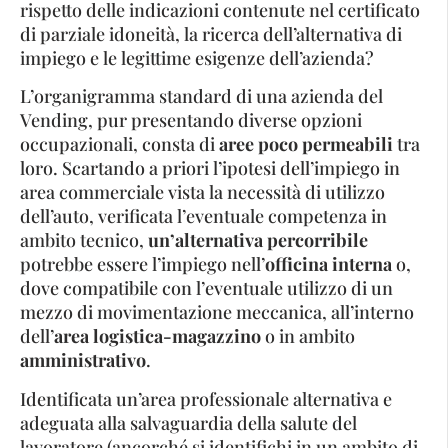
rispetto delle indicazioni contenute nel certificato
di parziale idoneità, la ricerca dell’alternativa di
impiego e le legittime esigenze dell’azienda?
L’organigramma standard di una azienda del
Vending, pur presentando diverse opzioni
occupazionali, consta di
aree poco permeabili
tra
loro. Scartando a priori l’ipotesi dell’impiego in
area commerciale vista la necessità di utilizzo
dell’auto, verificata l’eventuale competenza in
ambito tecnico,
un’alternativa percorribile
potrebbe essere l’impiego nell’
officina interna
o,
dove compatibile con l’eventuale utilizzo di un
mezzo di movimentazione meccanica, all’interno
dell’
area logistica-magazzino
o in ambito
amministrativo
.
Identificata un’area professionale alternativa e
adeguata alla salvaguardia della salute del
lavoratore (ancorché si identifichi in un ambito di