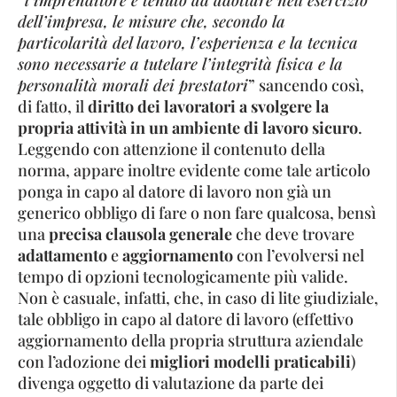
“
l’imprenditore è tenuto ad adottare nell’esercizio
dell’impresa, le misure che, secondo la
particolarità del lavoro, l’esperienza e la tecnica
sono necessarie a tutelare l’integrità fisica e la
personalità morali dei prestatori
” sancendo così,
di fatto, il
diritto dei lavoratori a svolgere la
propria attività in un ambiente di lavoro sicuro
.
Leggendo con attenzione il contenuto della
norma, appare inoltre evidente come tale articolo
ponga in capo al datore di lavoro non già un
generico obbligo di fare o non fare qualcosa, bensì
una
precisa clausola generale
che deve trovare
adattamento
e
aggiornamento
con l’evolversi nel
tempo di opzioni tecnologicamente più valide.
Non è casuale, infatti, che, in caso di lite giudiziale,
tale obbligo in capo al datore di lavoro (effettivo
aggiornamento della propria struttura aziendale
con l’adozione dei
migliori modelli praticabili
)
divenga oggetto di valutazione da parte dei