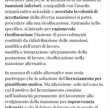
mansioni inferiori
, compatibili con l’assetto
organizzativo aziendale e
accertata la volontà di
accettazione
della diversa mansione) si potrà
procedere alla sua ricollocazione. Entrando nello
specifico, si intende per
ragionevole
ricollocazione
l’insieme di provvedimenti
costituiti da ridistribuzione delle mansioni,
modifica dell’orari di lavoro,
modifica/integrazione/adeguamento della
postazione di lavoro, ricollocazione nella
mansione alternativa.
In assenza di valide alternative non resta
purtroppo che la soluzione del
licenziamento per
giustificato motivo
. Ma attenzione, solo nel caso in
cui il motivo del licenziamento consista
nell’inidoneità permanente del lavoratore allo
svolgimento della mansione per
sopravvenuta
infermità
e che il datore di lavoro sia in grado di