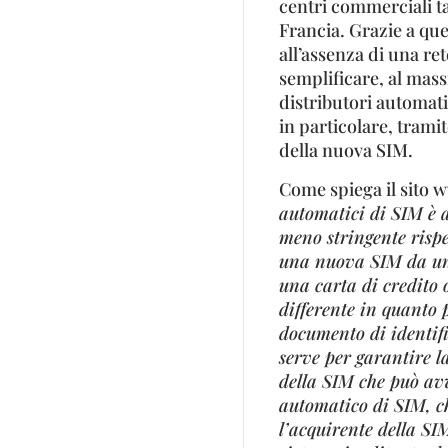
centri commerciali t
Francia. Grazie a que
all’assenza di una ret
semplificare, al massi
distributori automatic
in particolare, tramit
della nuova SIM.
Come spiega il sito w
automatici di SIM è a
meno stringente rispet
una nuova SIM da uno 
una carta di credito o
differente in quanto 
documento di identifi
serve per garantire la
della SIM che può avv
automatico di SIM, ch
l’acquirente della SIM