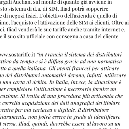
argati Auchan, sul monte di quanto già avviene in
sto sistema di d.a. di SIM, Iliad potrà sopperire
e di negozi fisici. L’obiettivo dell’azienda è quello di
mo, l’acquisto e l’attivazione delle SIM ai clienti. Oltre ai
i, Iliad venderà le sue tariffe anche tramite internet e,
e il suo sito ufficiale con consegna a casa del cliente
ww.sostariffe.it
“in Francia il sistema dei distributori
ttivo da tempo e si è diffuso grazie ad una normativa
to a quella italiana. Gli utenti francesi per attivare
dei distributori automatici devono, infatti, utilizzare
 una carta di debito. In Italia, invece, la situazione è
per completare l’attivazione è necessario fornire un
cazione. Si tratta di una procedura più articolata che
 corretta acquisizione dei dati anagrafici del titolare
enire per via cartacea o digitale. Il distributore
iaramente, non potrà essere in grado di identificare
 stessa. Iliad, quindi, dovrebbe essere al lavoro su un