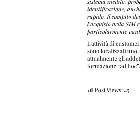
sistema inedito, prob
identificazione, anch
rapido. Il compito de
l’acquisto della SIM e
particolarmente vanta
L’attività di custome
sono localizzati uno
attualmente gli addett
formazione “ad hoc”
Post Views:
45