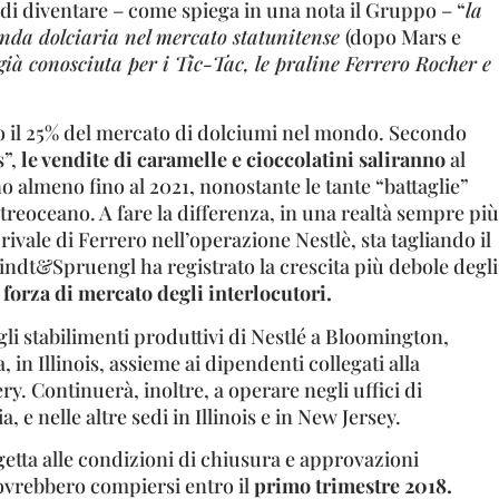
di diventare – come spiega in una nota il Gruppo – “
la
enda dolciaria nel mercato statunitense
(dopo Mars e
già conosciuta per i Tic-Tac, le praline Ferrero Rocher e
no il 25% del mercato di dolciumi nel mondo. Secondo
”,
le vendite di caramelle e cioccolatini saliranno
al
no almeno fino al 2021, nonostante le tante “battaglie”
Oltreoceano. A fare la differenza, in una realtà sempre più
ivale di Ferrero nell’operazione Nestlè, sta tagliando il
Lindt&Spruengl ha registrato la crescita più debole degli
a
forza di mercato degli interlocutori.
i stabilimenti produttivi di Nestlé a Bloomington,
, in Illinois, assieme ai dipendenti collegati alla
ry. Continuerà, inoltre, a operare negli uffici di
, e nelle altre sedi in Illinois e in New Jersey.
etta alle condizioni di chiusura e approvazioni
vrebbero compiersi entro il
primo trimestre 2018.