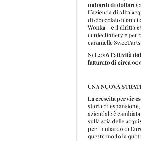
miliardi di dollari
(c
L’azienda di Alba acq
di cioccolato iconic
Wonka – e il diritto e
confectionery e per d
caramelle SweeTarts,
Nel 2016
l’attività d
fatturato di circa 90
UNA NUOVA STRAT
La crescita per vie e
storia di espansione,
aziendale è cambiata.
sulla scia delle acqu
per 1 miliardo di Euro
questo modo la quota 