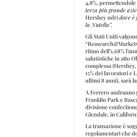
4,8%, permettendole 
terza più grande azi
Hershey ndr)
dove è 
la Nutella”.
Gli Stati Uniti valgo
“Reasearch&Markets
ritmo dell’1,68% l’an
salutistiche in atto 
complessa (Hershey, r
15% dei lavoratori e 
ultimi 8 anni), sarà l
A Ferrero andranno gl
Franklin Park e Itasca
divisione confectione
Glendale, in California
La transazione è sogg
regolamentari che do