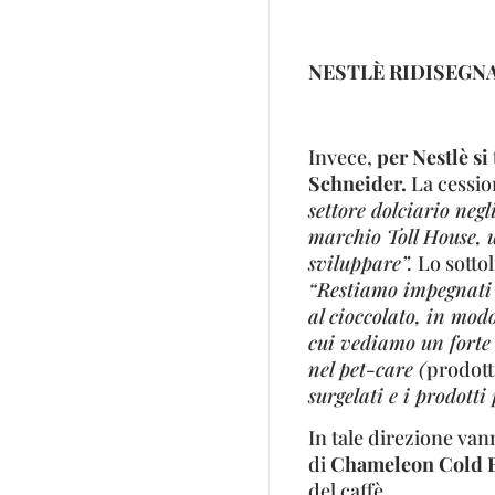
NESTLÈ RIDISEGNA
Invece,
per Nestlè s
Schneider
.
La cessio
settore dolciario negl
marchio Toll House, 
sviluppare”.
Lo sottol
“Restiamo impegnati n
al cioccolato, in mod
cui vediamo un forte
nel pet-care (
prodott
surgelati e i prodotti 
In tale direzione vann
di
Chameleon Cold Br
del caffè.