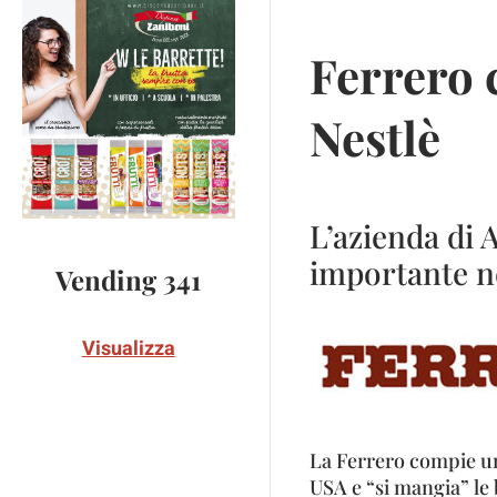
Ferrero 
Nestlè
L’azienda di A
importante n
Vending 341
Visualizza
La Ferrero compie un
USA e “si mangia” le 