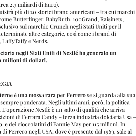
irca 2,3 miliardi di Euro).
uisirà più di 20 storici brand americani – tra cui marchi
i come Butterfinger, BabyRuth, 100Grand, Raisinets,
sclusivo sul marchio Crunch negli Stati Uniti per il
eterminate altre categorie, così come i brand di
 LaffyTaffy e Nerds.
olciaria negli Stati Uniti di Nestlé ha generato un
0 milioni di dollari.
EGIA
sterne è
una mossa rara
per Ferrero
se si guarda alla sua
 sempre ponderata. Negli ultimi anni, però, la politica
 L’operazione Nestlè è un salto di qualità che arriva
isizioni di Ferrara Candy – terza industria dolciaria Usa –
, e dei cioccolatini di Fannie May per 115 milioni. In
di Ferrero negli USA, dove è presente dal 1969, sale al